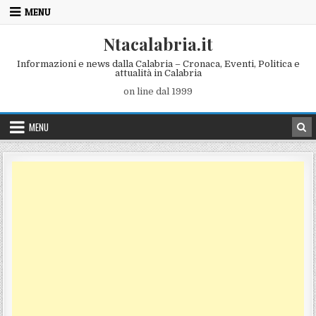
Skip to content
MENU
Ntacalabria.it
Informazioni e news dalla Calabria – Cronaca, Eventi, Politica e
attualità in Calabria
on line dal 1999
MENU