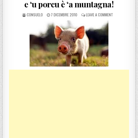
e ‘u porcu è ‘a muntagna!
POSTED BY
POSTED ON
ON DETTI CALABR
CONSUELO
7 DICEMBRE 2010
LEAVE A COMMENT