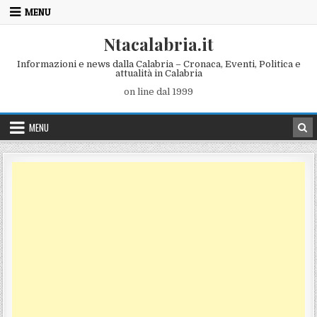
Skip to content
MENU
Ntacalabria.it
Informazioni e news dalla Calabria – Cronaca, Eventi, Politica e
attualità in Calabria
on line dal 1999
MENU