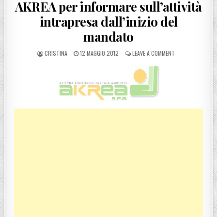
AKREA per informare sull’attività
intrapresa dall’inizio del
mandato
POSTED BY
POSTED ON
ON CROTONE, CON
CRISTINA
12 MAGGIO 2012
LEAVE A COMMENT