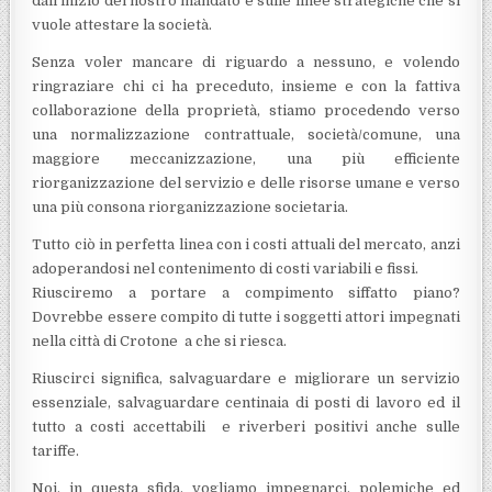
dall’inizio del nostro mandato e sulle linee strategiche che si
vuole attestare la società.
Senza voler mancare di riguardo a nessuno, e volendo
ringraziare chi ci ha preceduto, insieme e con la fattiva
collaborazione della proprietà, stiamo procedendo verso
una normalizzazione contrattuale, società/comune, una
maggiore meccanizzazione, una più efficiente
riorganizzazione del servizio e delle risorse umane e verso
una più consona riorganizzazione societaria.
Tutto ciò in perfetta linea con i costi attuali del mercato, anzi
adoperandosi nel contenimento di costi variabili e fissi.
Riusciremo a portare a compimento siffatto piano?
Dovrebbe essere compito di tutte i soggetti attori impegnati
nella città di Crotone a che si riesca.
Riuscirci significa, salvaguardare e migliorare un servizio
essenziale, salvaguardare centinaia di posti di lavoro ed il
tutto a costi accettabili e riverberi positivi anche sulle
tariffe.
Noi, in questa sfida, vogliamo impegnarci, polemiche ed