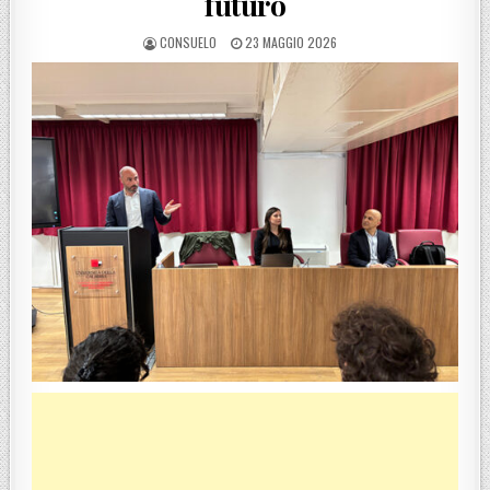
futuro
POSTED BY
POSTED ON
CONSUELO
23 MAGGIO 2026