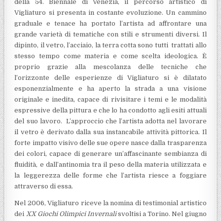
della 54. Biennale di Venezia, il percorso artistico di
Vigliaturo si presenta in costante evoluzione. Un cammino
graduale e tenace ha portato l’artista ad affrontare una
grande varietà di tematiche con stili e strumenti diversi. Il
dipinto, il vetro, l’acciaio, la terra cotta sono tutti trattati allo
stesso tempo come materia e come scelta ideologica. È
proprio grazie alla mescolanza delle tecniche che
l’orizzonte delle esperienze di Vigliaturo si è dilatato
esponenzialmente e ha aperto la strada a una visione
originale e inedita, capace di rivisitare i temi e le modalità
espressive della pittura e che lo ha condotto agli esiti attuali
del suo lavoro. L’approccio che l’artista adotta nel lavorare
il vetro è derivato dalla sua instancabile attività pittorica. Il
forte impatto visivo delle sue opere nasce dalla trasparenza
dei colori, capace di generare un’affascinante sembianza di
fluidità, e dall’antinomia tra il peso della materia utilizzata e
la leggerezza delle forme che l’artista riesce a foggiare
attraverso di essa.
Nel 2006, Vigliaturo riceve la nomina di testimonial artistico
dei
XX Giochi Olimpici Invernali
svoltisi a Torino. Nel giugno