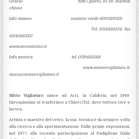
Orario:
tutti i giorni, 10-19; martedì
chiuso
Info museo:
numero verde 800329329
Tel. 0114326354; fax
0114326320
www.mrsntorino.it
Info mostra:
tel. 0119422568
www.museovigliaturo.it;
maca@museovigliaturo.it
Silvio Vigliaturo
nasce ad Acri, in Calabria, nel 1949.
Giovanissimo si trasferisce a Chieri (To), dove tuttora vive e
lavora.
Artista e maestro del vetro, la sua tecnica è da sempre volta
alla ricerca e alla sperimentazione. Dalle prime esposizioni,
nel 1977, alla recente partecipazione al Padiglione Italia