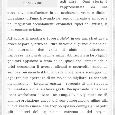
agli altri. Ogni storia è
cm.250x180
rappresentata da una
suggestiva installazione in cui scultura in vetro e dipinto
diventano tutt’uno, trovando nel segno marcato e sinuoso e
nei magistrali accostamenti cromatici, tipici dell’artista, la
loro comune origine.
Ad aprire la mostra è l’opera
Help!
, in cui una struttura a
croce separa quattro sculture in vetro di grandi dimensioni
che alternano due grida di aiuto ad altrettante
rappresentazioni di padri e madri abbracciati ai loro figli. I
genitori appaiono a testa china, quasi che l’interminabile
crisi economica li avesse affranti e sconvolti, rendendo
sempre più incerto il futuro della loro prole e sconfiggendo
ogni residua speranza di un avvenire migliore. La seconda
installazione –
La lunga marcia
– racconta di una risposta
fallimentare a quelle stesse grida. Recuperando la celebre
icona warholiana di Mao Tse Tung, Silvio Vigliaturo ne dà
un’interpretazione ancor più contemporanea e affine alla
nuova realtà cinese, che troppo spesso coniuga gli aspetti
più deleteri del capitalismo estremo e del regime