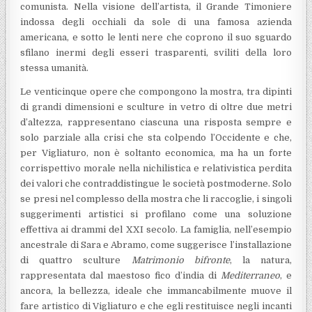
comunista. Nella visione dell’artista, il Grande Timoniere
indossa degli occhiali da sole di una famosa azienda
americana, e sotto le lenti nere che coprono il suo sguardo
sfilano inermi degli esseri trasparenti, sviliti della loro
stessa umanità.
Le venticinque opere che compongono la mostra, tra dipinti
di grandi dimensioni e sculture in vetro di oltre due metri
d’altezza, rappresentano ciascuna una risposta sempre e
solo parziale alla crisi che sta colpendo l’Occidente e che,
per Vigliaturo, non è soltanto economica, ma ha un forte
corrispettivo morale nella nichilistica e relativistica perdita
dei valori che contraddistingue le società postmoderne. Solo
se presi nel complesso della mostra che li raccoglie, i singoli
suggerimenti artistici si profilano come una soluzione
effettiva ai drammi del XXI secolo. La famiglia, nell’esempio
ancestrale di Sara e Abramo, come suggerisce l’installazione
di quattro sculture
Matrimonio bifronte
, la natura,
rappresentata dal maestoso fico d’india di
Mediterraneo
, e
ancora, la bellezza, ideale che immancabilmente muove il
fare artistico di Vigliaturo e che egli restituisce negli incanti