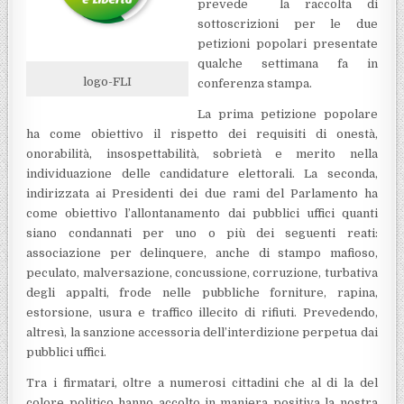
prevede la raccolta di
sottoscrizioni per le due
petizioni popolari presentate
qualche settimana fa in
logo-FLI
conferenza stampa.
La prima petizione popolare
ha come obiettivo il rispetto dei requisiti di onestà,
onorabilità, insospettabilità, sobrietà e merito nella
individuazione delle candidature elettorali. La seconda,
indirizzata ai Presidenti dei due rami del Parlamento ha
come obiettivo l’allontanamento dai pubblici uffici quanti
siano condannati per uno o più dei seguenti reati:
associazione per delinquere, anche di stampo mafioso,
peculato, malversazione, concussione, corruzione, turbativa
degli appalti, frode nelle pubbliche forniture, rapina,
estorsione, usura e traffico illecito di rifiuti. Prevedendo,
altresì, la sanzione accessoria dell’interdizione perpetua dai
pubblici uffici.
Tra i firmatari, oltre a numerosi cittadini che al di la del
colore politico hanno accolto in maniera positiva la nostra