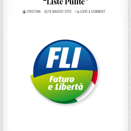
“Liste Pulite”
POSTED BY
POSTED ON
ON FLI COSENZA L
CRISTINA
14 MAGGIO 2012
LEAVE A COMMENT