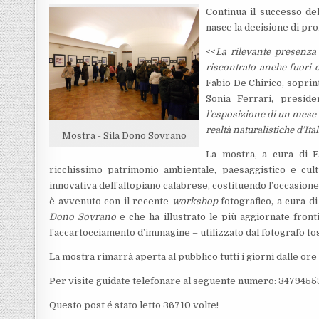
Continua il successo de
nasce la decisione di pr
<<
La rilevante presenza d
riscontrato anche fuori 
Fabio De Chirico, soprint
Sonia Ferrari, preside
l’esposizione di un mese 
realtà naturalistiche d’Ita
Mostra - Sila Dono Sovrano
La mostra, a cura di F
ricchissimo patrimonio ambientale, paesaggistico e cult
innovativa dell’altopiano calabrese, costituendo l’occasio
è avvenuto con il recente
workshop
fotografico, a cura di
Dono
Sovrano
e che ha illustrato le più aggiornate fro
l’accartocciamento d’immagine – utilizzato dal fotografo tos
La mostra rimarrà aperta al pubblico tutti i giorni dalle ore 
Per visite guidate telefonare al seguente numero: 3479455
Questo post é stato letto 36710 volte!