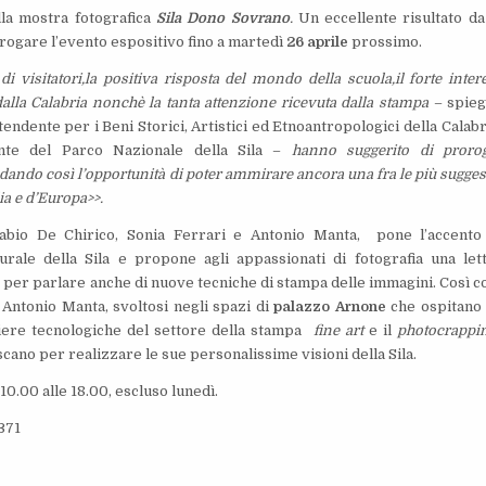
lla mostra fotografica
Sila Dono Sovrano
.
Un eccellente risultato da
orogare l’evento espositivo fino a martedì
26 aprile
prossimo.
i visitatori,la positiva risposta del mondo della scuola,il forte inter
dalla Calabria nonchè la tanta attenzione ricevuta dalla stampa
– spie
endente per i Beni Storici, Artistici ed Etnoantropologici della Calabr
nte del Parco Nazionale della Sila
–
hanno suggerito di proro
dando così l’opportunità
di poter ammirare ancora una fra le più sugges
lia e d’Europa
>>.
abio De Chirico, Sonia Ferrari e Antonio Manta, pone l’accento
urale della Sila e propone agli appassionati di fotografia una let
ne per parlare anche di nuove tecniche di stampa delle immagini. Così 
 Antonio Manta, svoltosi negli spazi di
palazzo Arnone
che ospitan
ntiere tecnologiche del settore della stampa
fine art
e il
photocrappi
cano per realizzare le sue personalissime visioni della Sila.
10.00 alle 18.00, escluso lunedì.
371