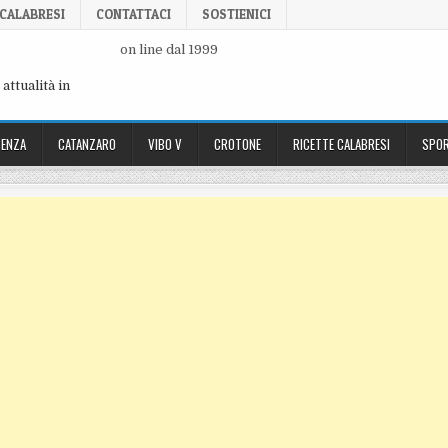
 CALABRESI
CONTATTACI
SOSTIENICI
on line dal 1999
attualità in
ENZA
CATANZARO
VIBO V
CROTONE
RICETTE CALABRESI
SPOR