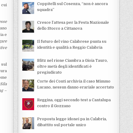
Coppitelli sul Cosenza, “non è ancora
 cui
squadra”
esse
Cresce l’attesa per la Festa Nazionale
gano
dello Stocco a Cittanova
ia e
gare
Il futuro del vino Calabrese punta su
identità e qualità a Reggio Calabria
tive
Blitz nel rione Ciambra a Gioia Tauro,
 sul
oltre metà degli identificati è
tura
pregiudicato
come
Corte dei Conti archivia il caso Mimmo
o
Sila
Lucano, nessun danno erariale accertato
ng
–
Reggina, oggi secondo test a Cantalupa
contro il Gozzano
Proposta legge idonei pa in Calabria,
dibattito sul portale unico