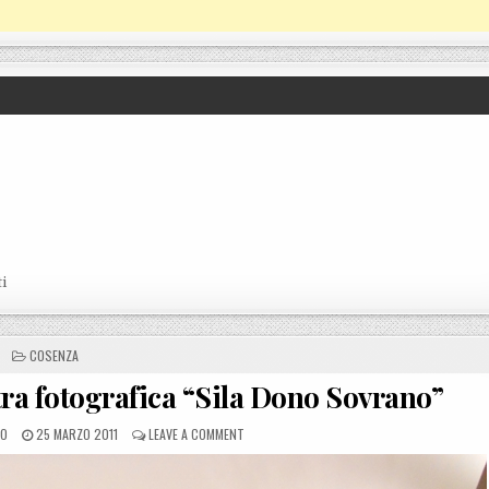
i
POSTED IN
COSENZA
ra fotografica “Sila Dono Sovrano”
POSTED ON
ON COSENZA, PROROGATA LA MOSTRA FOTOGR
LO
25 MARZO 2011
LEAVE A COMMENT