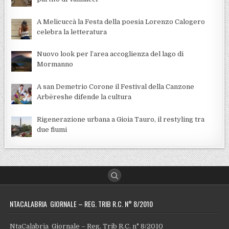
A Melicuccà la Festa della poesia Lorenzo Calogero
celebra la letteratura
Nuovo look per l’area accoglienza del lago di
Mormanno
A san Demetrio Corone il Festival della Canzone
Arbëreshe difende la cultura
Rigenerazione urbana a Gioia Tauro, il restyling tra
due fiumi
NTACALABRIA GIORNALE – REG. TRIB R.C. N° 8/2010
NtaCalabria Giornale – Reg. Trib R.C. n° 8/2010