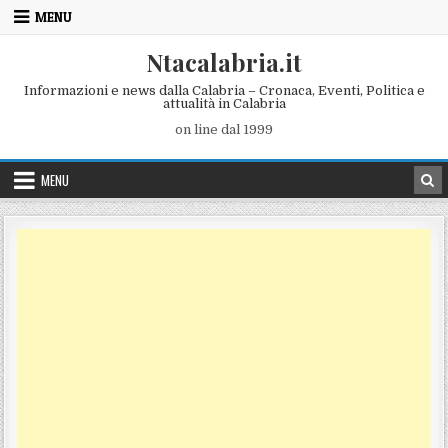
Skip to content
MENU
Ntacalabria.it
Informazioni e news dalla Calabria – Cronaca, Eventi, Politica e
attualità in Calabria
on line dal 1999
MENU