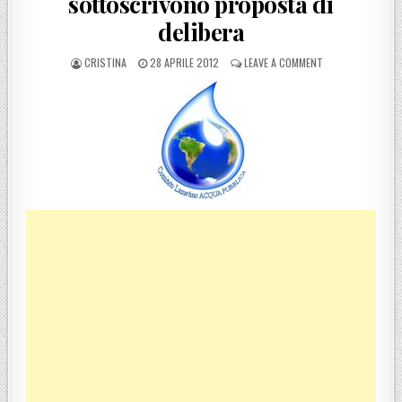
sottoscrivono proposta di
delibera
POSTED BY
POSTED ON
ON COMITATO LAM
CRISTINA
28 APRILE 2012
LEAVE A COMMENT