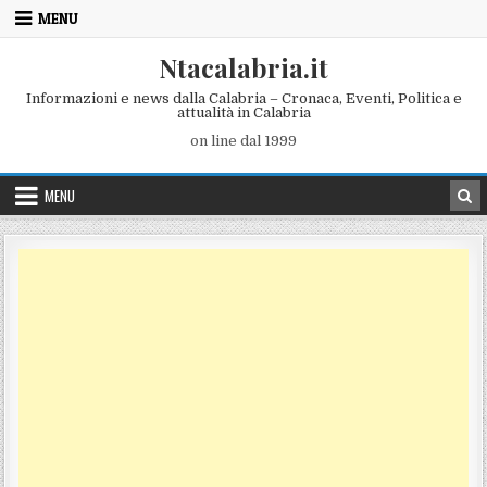
Skip to content
MENU
Ntacalabria.it
Informazioni e news dalla Calabria – Cronaca, Eventi, Politica e
attualità in Calabria
on line dal 1999
MENU