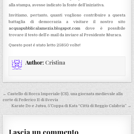
alla stampa, avesse indicato la fonte dell’iniziativa.
Invitiamo, pertanto, quanti vogliono contribuire a questa
battaglia di democrazia a visitare il nostro sito
acquapubblicalamezia.blogspot.com
dove è possibile
trovare il testo dell’e-mail da inviare al Presidente Muraca.
Questo post é stato letto 25850 volte!
Author:
Cristina
Navigazione articoli
← Castello di Rocca Imperiale (CS), una giornata medievale alla
corte di Federico II di Svevia
Karate Do e Jutsu, 5^ Coppa di Kata “Città di Reggio Calabria” →
Lascia un commento