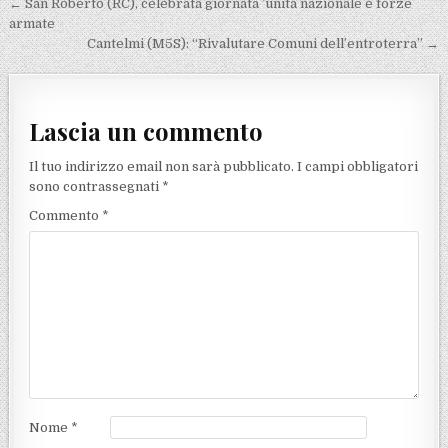
Navigazione articoli
← San Roberto (RC), celebrata giornata ’unità nazionale e forze
armate
Cantelmi (M5S): “Rivalutare Comuni dell’entroterra” →
Lascia un commento
Il tuo indirizzo email non sarà pubblicato.
I campi obbligatori
sono contrassegnati
*
Commento
*
Nome
*