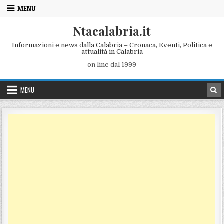
Skip to content
MENU
Ntacalabria.it
Informazioni e news dalla Calabria – Cronaca, Eventi, Politica e
attualità in Calabria
on line dal 1999
MENU