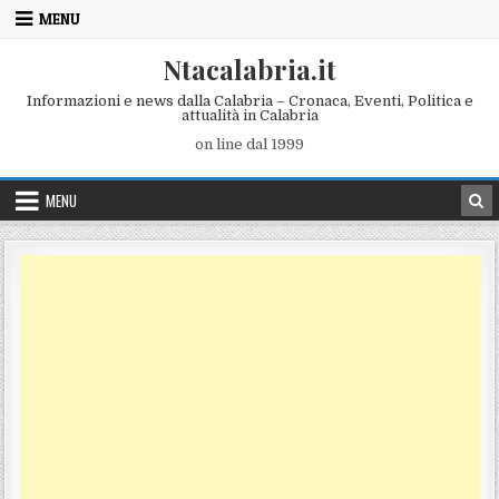
Skip to content
MENU
Ntacalabria.it
Informazioni e news dalla Calabria – Cronaca, Eventi, Politica e
attualità in Calabria
on line dal 1999
MENU