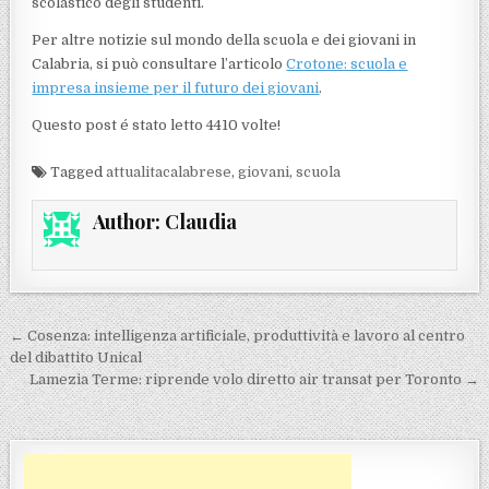
scolastico degli studenti.
Per altre notizie sul mondo della scuola e dei giovani in
Calabria, si può consultare l’articolo
Crotone: scuola e
impresa insieme per il futuro dei giovani
.
Questo post é stato letto 4410 volte!
Tagged
attualitacalabrese
,
giovani
,
scuola
Author:
Claudia
Navigazione articoli
← Cosenza: intelligenza artificiale, produttività e lavoro al centro
del dibattito Unical
Lamezia Terme: riprende volo diretto air transat per Toronto →