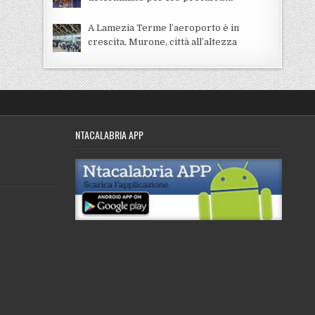
A Lamezia Terme l’aeroporto è in
crescita, Murone, città all’altezza
NTACALABRIA APP