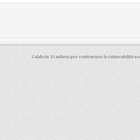
Calabria: 15 milioni per contrastare la vulnerabilità so