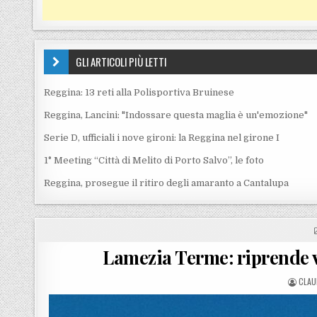
GLI ARTICOLI PIÙ LETTI
Reggina: 13 reti alla Polisportiva Bruinese
Reggina, Lancini: "Indossare questa maglia è un'emozione"
Serie D, ufficiali i nove gironi: la Reggina nel girone I
1° Meeting “Città di Melito di Porto Salvo”, le foto
Reggina, prosegue il ritiro degli amaranto a Cantalupa
Lamezia Terme: riprende vo
POST
CLAU