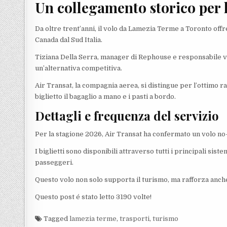
Un collegamento storico per 
Da oltre trent’anni, il volo da Lamezia Terme a Toronto offr
Canada dal Sud Italia.
Tiziana Della Serra, manager di Rephouse e responsabile ve
un’alternativa competitiva.
Air Transat, la compagnia aerea, si distingue per l’ottimo 
biglietto il bagaglio a mano e i pasti a bordo.
Dettagli e frequenza del servizio
Per la stagione 2026, Air Transat ha confermato un volo no-
I biglietti sono disponibili attraverso tutti i principali sist
passeggeri.
Questo volo non solo supporta il turismo, ma rafforza anche
Questo post é stato letto 3190 volte!
Tagged
lamezia terme
,
trasporti
,
turismo