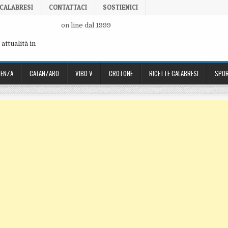
 CALABRESI
CONTATTACI
SOSTIENICI
on line dal 1999
attualità in
ENZA
CATANZARO
VIBO V
CROTONE
RICETTE CALABRESI
SPOR