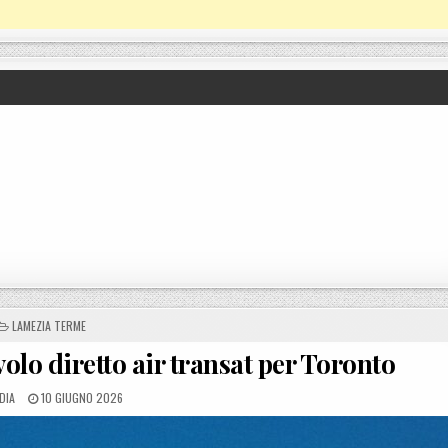
POSTED IN
LAMEZIA TERME
lo diretto air transat per Toronto
ED BY
POSTED ON
DIA
10 GIUGNO 2026