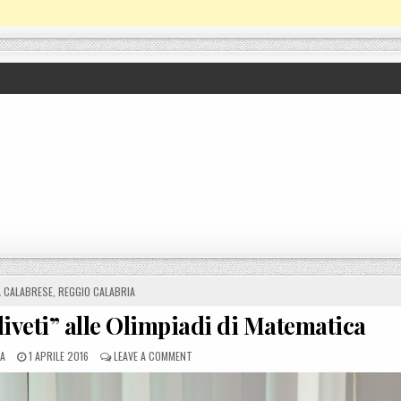
À CALABRESE
,
REGGIO CALABRIA
Oliveti” alle Olimpiadi di Matematica
POSTED ON
ON LOCRI, STUDENTE DEL LICEO “OLIVETI” ALLE
LA
1 APRILE 2016
LEAVE A COMMENT