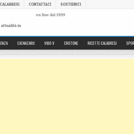
 CALABRESI
CONTATTACI
SOSTIENICI
on line dal 1999
attualità in
ENZA
CATANZARO
VIBO V
CROTONE
RICETTE CALABRESI
SPOR