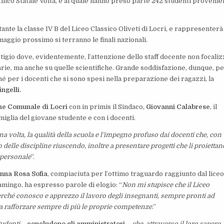
tifico Statale Volta, e al quale hanno preso parte 242 studenti provenie
tante la classe IV B del Liceo Classico Oliveti di Locri, e rappresenterà
maggio prossimo si terranno le finali nazionali.
gio dove, evidentemente, l’attenzione dello staff docente non focalizz
rie, ma anche su quelle scientifiche. Grande soddisfazione, dunque, pe
hé per i docenti che si sono spesi nella preparazione dei ragazzi, la
ingelli.
ne Comunale di Locri
con in primis il Sindaco,
Giovanni Calabrese
, il
miglia del giovane studente e con i docenti.
 volta, la qualità della scuola e l’impegno profuso dai docenti che, con
elle discipline riuscendo, inoltre a presentare progetti che li proiettan
 personale
”.
nna Rosa Sofia
, compiaciuta per l’ottimo traguardo raggiunto dal liceo
amingo, ha espresso parole di elogio: “
Non mi stupisce che il Liceo
perché conosco e apprezzo il lavoro degli insegnanti, sempre pronti ad
e a rafforzare sempre di più le proprie competenze
.”
tudenti
–
concludono gli amministratori
–
che, attraverso il loro sapere,