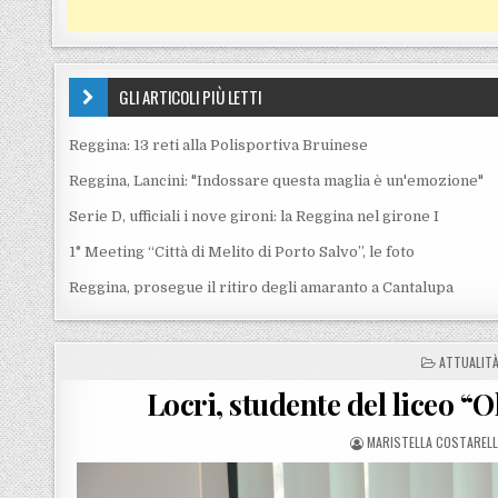
GLI ARTICOLI PIÙ LETTI
Reggina: 13 reti alla Polisportiva Bruinese
Reggina, Lancini: "Indossare questa maglia è un'emozione"
Serie D, ufficiali i nove gironi: la Reggina nel girone I
1° Meeting “Città di Melito di Porto Salvo”, le foto
Reggina, prosegue il ritiro degli amaranto a Cantalupa
POSTED IN
ATTUALIT
Locri, studente del liceo “
POSTED BY
MARISTELLA COSTAREL