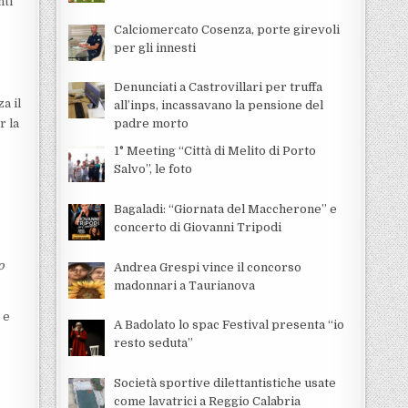
nti
Calciomercato Cosenza, porte girevoli
per gli innesti
Denunciati a Castrovillari per truffa
a il
all’inps, incassavano la pensione del
r la
padre morto
1° Meeting “Città di Melito di Porto
Salvo”, le foto
Bagaladi: “Giornata del Maccherone” e
concerto di Giovanni Tripodi
o
Andrea Grespi vince il concorso
madonnari a Taurianova
 e
A Badolato lo spac Festival presenta “io
resto seduta”
Società sportive dilettantistiche usate
come lavatrici a Reggio Calabria