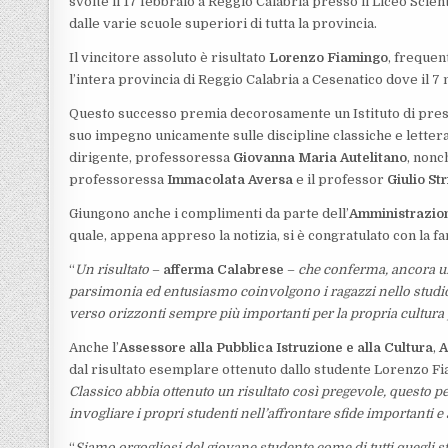
svolte il 17 febbraio a Reggio Calabria presso il Liceo Scien
dalle varie scuole superiori di tutta la provincia.
Il vincitore assoluto è risultato
Lorenzo Fiamingo
, frequen
l’intera provincia di Reggio Calabria a Cesenatico dove il 7 
Questo successo premia decorosamente un Istituto di presti
suo impegno unicamente sulle discipline classiche e lettera
dirigente, professoressa
Giovanna Maria Autelitano
, nonc
professoressa
Immacolata Aversa
e il professor
Giulio Str
Giungono anche i complimenti da parte dell’
Amministrazio
quale, appena appreso la notizia, si è congratulato con la fa
“
Un risultato
–
afferma Calabrese
–
che conferma, ancora una
parsimonia ed entusiasmo coinvolgono i ragazzi nello studio d
verso orizzonti sempre più importanti per la propria cultura
Anche l’
Assessore alla Pubblica Istruzione e alla Cultura
,
A
dal risultato esemplare ottenuto dallo studente Lorenzo Fi
Classico abbia ottenuto un risultato così pregevole, questo 
invogliare i propri studenti nell’affrontare sfide importanti 
“
Siamo orgogliosi del giovane studente come di tutti quegli s