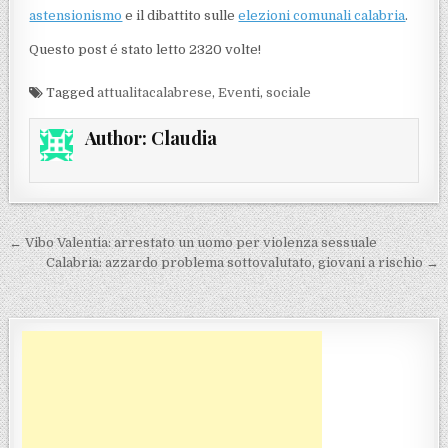
astensionismo
e il dibattito sulle
elezioni comunali calabria
.
Questo post é stato letto 2320 volte!
Tagged
attualitacalabrese
,
Eventi
,
sociale
Author:
Claudia
Navigazione articoli
← Vibo Valentia: arrestato un uomo per violenza sessuale
Calabria: azzardo problema sottovalutato, giovani a rischio →