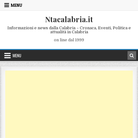
Skip to content
MENU
Ntacalabria.it
Informazioni e news dalla Calabria – Cronaca, Eventi, Politica e
attualità in Calabria
on line dal 1999
MENU