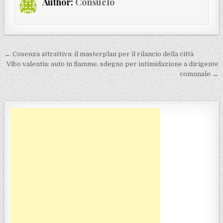
Author:
Consuelo
Navigazione articoli
← Cosenza attrattiva: il masterplan per il rilancio della città
Vibo valentia: auto in fiamme, sdegno per intimidazione a dirigente
comunale →