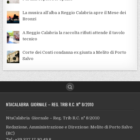
La musica all’alba a Reggio Calabria apre il Mese dei
Bronzi
A Reggio Calabria la raccolta rifiuti attende il tavolo
tecnico
Corte dei Conti condanna ex giunta a Melito di Porto
Salvo
NTACALABRIA GIORNALE – REG. TRIB R.C. N° 8/2010
NtaCalabria Giornale – Reg. Trib R.C. n° 8/2010
Redazione, Amministrazione e Direzione: Melito di Porto Salvo
(RC)
Tel.: +39 327 17 30 49 8