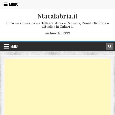
Skip to content
MENU
Ntacalabria.it
Informazioni e news dalla Calabria – Cronaca, Eventi, Politica e
attualità in Calabria
on line dal 1999
MENU