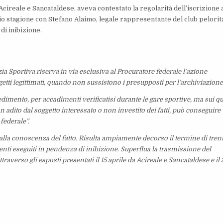
 Acireale e Sancataldese, aveva contestato la regolarità dell’iscrizione 
io stagione con Stefano Alaimo, legale rappresentante del club pelori
di inibizione.
tizia Sportiva riserva in via esclusiva al Procuratore federale l’azione
soggetti legittimati, quando non sussistono i presupposti per l’archiviazione
edimento, per accadimenti verificatisi durante le gare sportive, ma sui qu
 adito dal soggetto interessato o non investito dei fatti, può conseguire
federale”.
dalla conoscenza del fatto. Risulta ampiamente decorso il termine di tren
nti eseguiti in pendenza di inibizione. Superflua la trasmissione del
ttraverso gli esposti presentati il 15 aprile da Acireale e Sancataldese e il