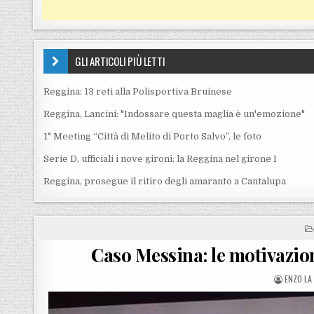
GLI ARTICOLI PIÙ LETTI
Reggina: 13 reti alla Polisportiva Bruinese
Reggina, Lancini: "Indossare questa maglia è un'emozione"
1° Meeting “Città di Melito di Porto Salvo”, le foto
Serie D, ufficiali i nove gironi: la Reggina nel girone I
Reggina, prosegue il ritiro degli amaranto a Cantalupa
Caso Messina: le motivazion
POSTED 
ENZO LA