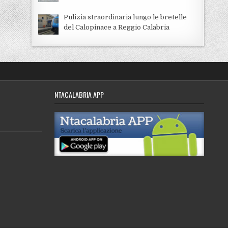
Pulizia straordinaria lungo le bretelle
del Calopinace a Reggio Calabria
NTACALABRIA APP