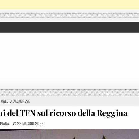
POSTED IN
CALCIO CALABRESE
i del TFN sul ricorso della Reggina
BY
POSTED ON
 PIANA
22 MAGGIO 2026