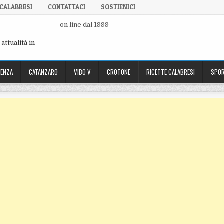
 CALABRESI
CONTATTACI
SOSTIENICI
on line dal 1999
attualità in
ENZA
CATANZARO
VIBO V
CROTONE
RICETTE CALABRESI
SPOR