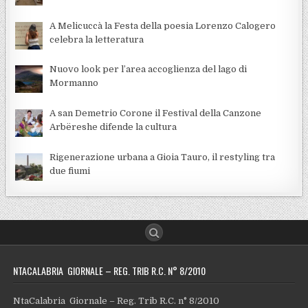
A Melicuccà la Festa della poesia Lorenzo Calogero
celebra la letteratura
Nuovo look per l’area accoglienza del lago di
Mormanno
A san Demetrio Corone il Festival della Canzone
Arbëreshe difende la cultura
Rigenerazione urbana a Gioia Tauro, il restyling tra
due fiumi
NTACALABRIA GIORNALE – REG. TRIB R.C. N° 8/2010
NtaCalabria Giornale – Reg. Trib R.C. n° 8/2010