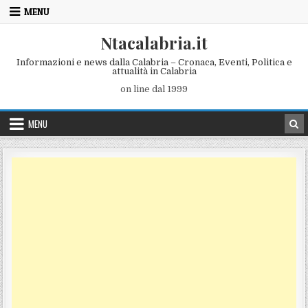
Skip to content
MENU
Ntacalabria.it
Informazioni e news dalla Calabria – Cronaca, Eventi, Politica e
attualità in Calabria
on line dal 1999
MENU