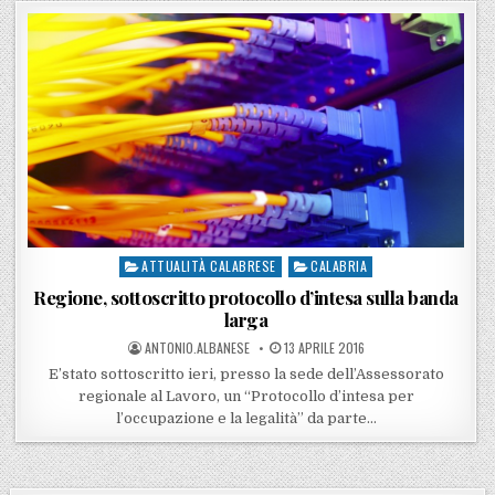
ATTUALITÀ CALABRESE
CALABRIA
Posted in
Regione, sottoscritto protocollo d’intesa sulla banda
larga
POSTED BY
POSTED ON
ANTONIO.ALBANESE
13 APRILE 2016
E’stato sottoscritto ieri, presso la sede dell’Assessorato
regionale al Lavoro, un “Protocollo d’intesa per
l’occupazione e la legalità” da parte…