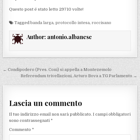
Questo post é stato letto 29710 volte!
Tagged
banda larga
,
protocollo intesa
,
roccisano
Author:
antonio.albanese
Navigazione articoli
← Condipodero (Pres. Coni) si appella a Montezemolo
Referendum trivellazioni, Arturo Bova a TG Parlamento →
Lascia un commento
Il tuo indirizzo email non sarà pubblicato.
I campi obbligatori
sono contrassegnati
*
Commento
*