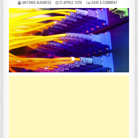
POSTED BY
POSTED ON
ON REGIONE,
ANTONIO.ALBANESE
13 APRILE 2016
LEAVE A COMMENT