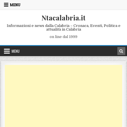
Skip to content
MENU
Ntacalabria.it
Informazioni e news dalla Calabria – Cronaca, Eventi, Politica e
attualità in Calabria
on line dal 1999
MENU