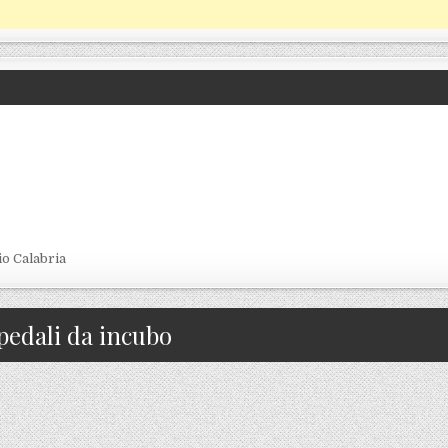
io Calabria
pedali da incubo