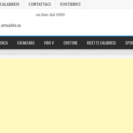
 CALABRESI
CONTATTACI
SOSTIENICI
on line dal 1999
attualità in
ENZA
CATANZARO
VIBO V
CROTONE
RICETTE CALABRESI
SPOR