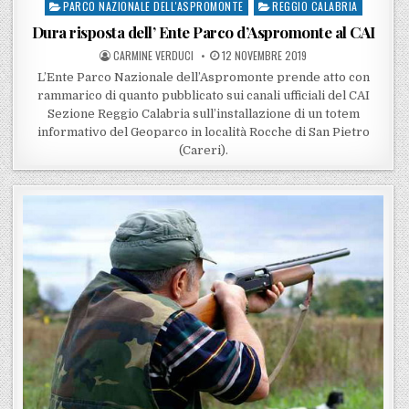
PARCO NAZIONALE DELL'ASPROMONTE
REGGIO CALABRIA
Dura risposta dell’ Ente Parco d’Aspromonte al CAI
POSTED BY
POSTED ON
CARMINE VERDUCI
12 NOVEMBRE 2019
L’Ente Parco Nazionale dell’Aspromonte prende atto con
rammarico di quanto pubblicato sui canali ufficiali del CAI
Sezione Reggio Calabria sull’installazione di un totem
informativo del Geoparco in località Rocche di San Pietro
(Careri).