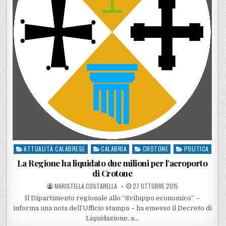
ATTUALITÀ CALABRESE
CALABRIA
CROTONE
POLITICA
Posted in
La Regione ha liquidato due milioni per l’aeroporto
di Crotone
POSTED BY
POSTED ON
MARISTELLA COSTARELLA
27 OTTOBRE 2015
Il Dipartimento regionale allo “Sviluppo economico” –
informa una nota dell’Ufficio stampa – ha emesso il Decreto di
Liquidazione, a…