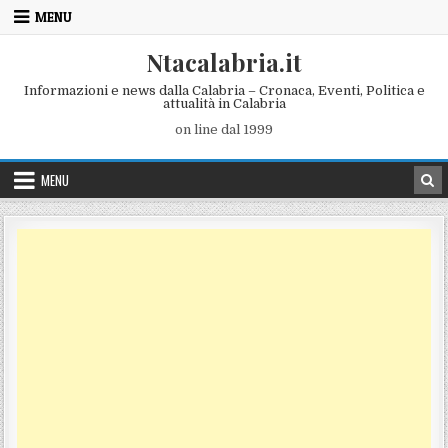
Skip to content
MENU
Ntacalabria.it
Informazioni e news dalla Calabria – Cronaca, Eventi, Politica e
attualità in Calabria
on line dal 1999
MENU