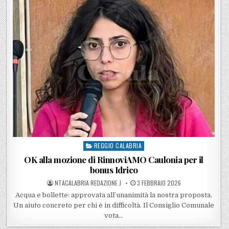
REGGIO CALABRIA
Posted in
OK alla mozione di RinnoviAMO Caulonia per il
bonus Idrico
POSTED BY
POSTED ON
NTACALABRIA REDAZIONE J
3 FEBBRAIO 2026
Acqua e bollette: approvata all’unanimità la nostra proposta.
Un aiuto concreto per chi è in difficoltà. Il Consiglio Comunale
vota…