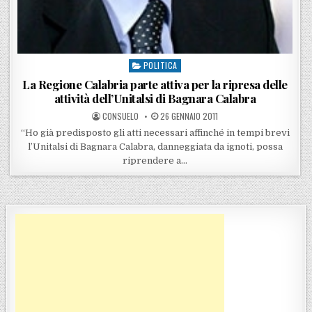
POLITICA
Posted in
La Regione Calabria parte attiva per la ripresa delle
attività dell’Unitalsi di Bagnara Calabra
POSTED BY
POSTED ON
CONSUELO
26 GENNAIO 2011
“Ho già predisposto gli atti necessari affinché in tempi brevi
l’Unitalsi di Bagnara Calabra, danneggiata da ignoti, possa
riprendere a…