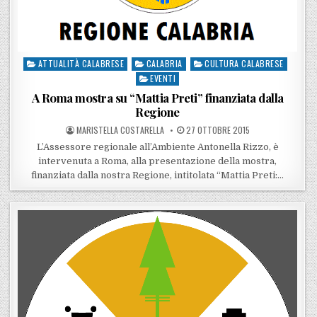
ATTUALITÀ CALABRESE
CALABRIA
CULTURA CALABRESE
Posted in
EVENTI
A Roma mostra su “Mattia Preti” finanziata dalla
Regione
POSTED BY
POSTED ON
MARISTELLA COSTARELLA
27 OTTOBRE 2015
L’Assessore regionale all’Ambiente Antonella Rizzo, è
intervenuta a Roma, alla presentazione della mostra,
finanziata dalla nostra Regione, intitolata “Mattia Preti:…