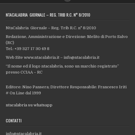
NTACALABRIA GIORNALE – REG. TRIB R.C. N° 8/2010
NtaCalabria Giornale – Reg. Trib R.C. n° 8/2010
Redazione, Amministrazione e Direzione: Melito di Porto Salvo
(RC)
Tel.: +39 327 17 30 49 8
Web Site www.ntacalabria.it – info@ntacalabria.it
“Il nome ed il logo ntacalabria, sono un marchio registrato”
presso CCIAA – RC
Editore: Nino Pansera; Direttore Responsabile: Francesco Iriti
# On Line dal 1999
ntacalabria su whatsapp
CONTATTI
info@ntacalabria.it