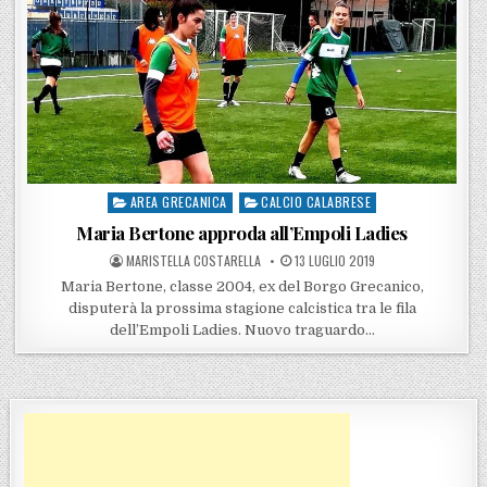
AREA GRECANICA
CALCIO CALABRESE
Posted in
Maria Bertone approda all’Empoli Ladies
POSTED BY
POSTED ON
MARISTELLA COSTARELLA
13 LUGLIO 2019
Maria Bertone, classe 2004, ex del Borgo Grecanico,
disputerà la prossima stagione calcistica tra le fila
dell’Empoli Ladies. Nuovo traguardo…