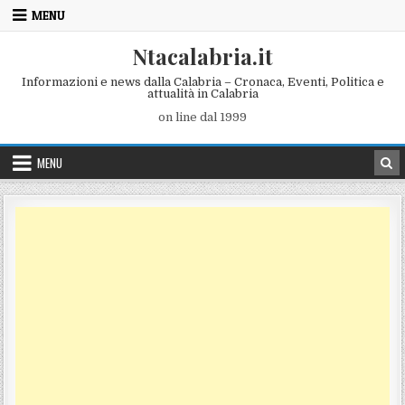
Skip to content
MENU
Ntacalabria.it
Informazioni e news dalla Calabria – Cronaca, Eventi, Politica e
attualità in Calabria
on line dal 1999
MENU