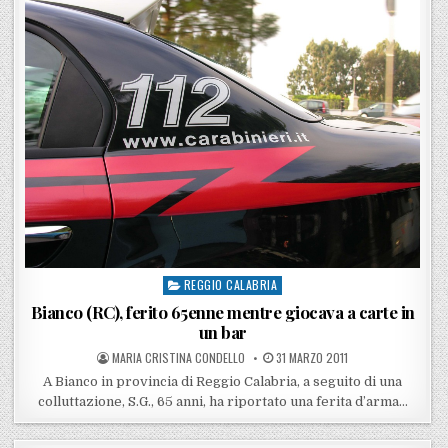
REGGIO CALABRIA
Posted in
Bianco (RC), ferito 65enne mentre giocava a carte in
un bar
POSTED BY
POSTED ON
MARIA CRISTINA CONDELLO
31 MARZO 2011
A Bianco in provincia di Reggio Calabria, a seguito di una
colluttazione, S.G., 65 anni, ha riportato una ferita d’arma…