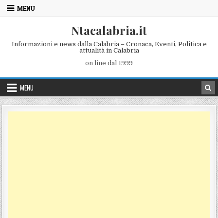
Skip to content
MENU
Ntacalabria.it
Informazioni e news dalla Calabria – Cronaca, Eventi, Politica e
attualità in Calabria
on line dal 1999
MENU