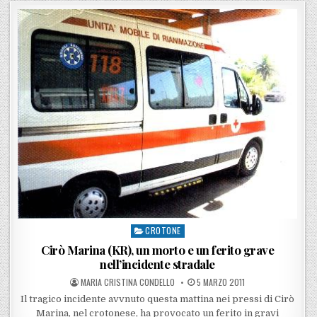
CROTONE
Posted in
Cirò Marina (KR), un morto e un ferito grave
nell’incidente stradale
POSTED BY
POSTED ON
MARIA CRISTINA CONDELLO
5 MARZO 2011
Il tragico incidente avvnuto questa mattina nei pressi di Cirò
Marina, nel crotonese, ha provocato un ferito in gravi