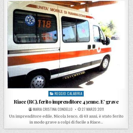
REGGIO CALABRIA
Posted in
Riace (RC), ferito imprenditore 43enne. E’ grave
POSTED BY
POSTED ON
MARIA CRISTINA CONDELLO
27 MARZO 2011
Un imprenditore edile, Nicola Ienco, di 43 anni, è stato ferito
in modo grave a colpi di fucile a Riace…