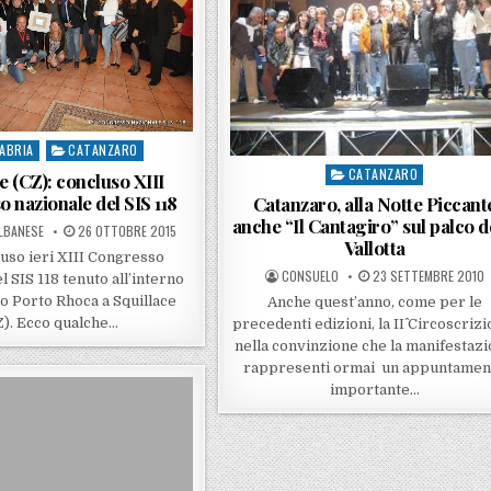
ABRIA
CATANZARO
 in
CATANZARO
Posted in
e (CZ): concluso XIII
 nazionale del SIS 118
Catanzaro, alla Notte Piccant
anche “Il Cantagiro” sul palco d
POSTED ON
LBANESE
26 OTTOBRE 2015
Vallotta
luso ieri XIII Congresso
POSTED BY
POSTED ON
CONSUELO
23 SETTEMBRE 2010
l SIS 118 tenuto all’interno
io Porto Rhoca a Squillace
Anche quest’anno, come per le
Z). Ecco qualche…
precedenti edizioni, la II^ Circoscrizi
nella convinzione che la manifestaz
rappresenti ormai un appuntamen
importante…