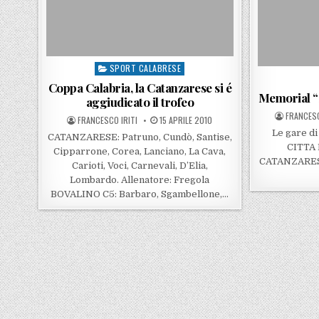
SPORT CALABRESE
Posted in
Coppa Calabria, la Catanzarese si é
Memorial “S
aggiudicato il trofeo
POSTED 
FRANCESC
POSTED BY
POSTED ON
FRANCESCO IRITI
15 APRILE 2010
Le gare d
CATANZARESE: Patruno, Cundò, Santise,
CITTA 
Cipparrone, Corea, Lanciano, La Cava,
CATANZARESE
Carioti, Voci, Carnevali, D’Elia,
Lombardo. Allenatore: Fregola
BOVALINO C5: Barbaro, Sgambellone,…