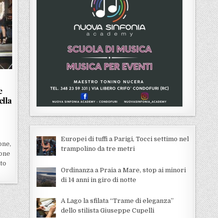
e
ella
Europei di tuffi a Parigi, Tocci settimo nel
one,
trampolino da tre metri
ione
to
Ordinanza a Praia a Mare, stop ai minori
di 14 anni in giro di notte
A Lago la sfilata “Trame di eleganza”
dello stilista Giuseppe Cupelli