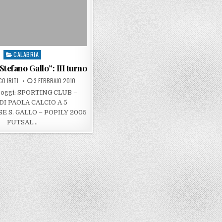
CALABRIA
Posted in
tefano Gallo”: III turno
BY
POSTED ON
O IRITI
3 FEBBRAIO 2010
i oggi: SPORTING CLUB –
DI PAOLA CALCIO A 5
 S. GALLO – POPILY 2005
FUTSAL…