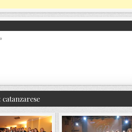
co
:
catanzarese