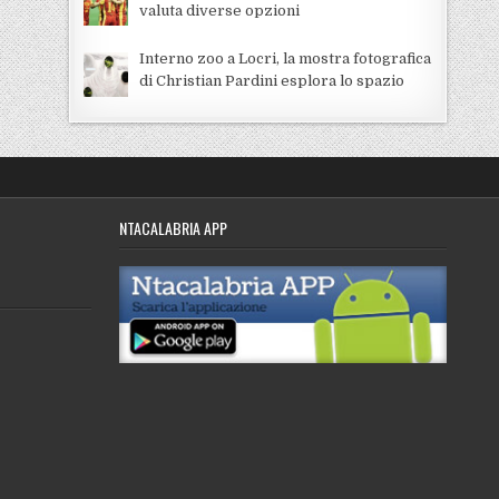
valuta diverse opzioni
Interno zoo a Locri, la mostra fotografica
di Christian Pardini esplora lo spazio
NTACALABRIA APP