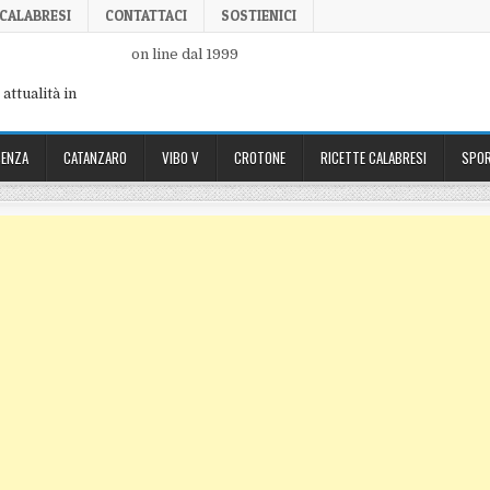
 CALABRESI
CONTATTACI
SOSTIENICI
on line dal 1999
attualità in
ENZA
CATANZARO
VIBO V
CROTONE
RICETTE CALABRESI
SPOR