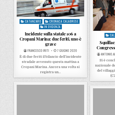
CATANZARO
CRONACA CALABRESE
Posted in
IN EVIDENZA
Incidente sulla statale 106 a
CAL
Posted
Cropani Marina: due feriti, uno è
Squillac
grave
Congresso
POSTED BY
POSTED ON
FRANCESCO IRITI
7 GIUGNO 2020
POSTED BY
ANTONIO.A
È di due feriti il bilancio dell’incidente
Si è conc
stradale avvenuto questa mattina a
nazionale de
Cropani Marina. Ancora una volta si
del villagg
registra un…
(C