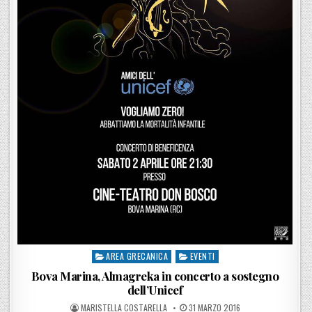
AREA GRECANICA
EVENTI
Posted in
Bova Marina, Almagreka in concerto a sostegno
dell’Unicef
POSTED BY
POSTED ON
MARISTELLA COSTARELLA
31 MARZO 2016