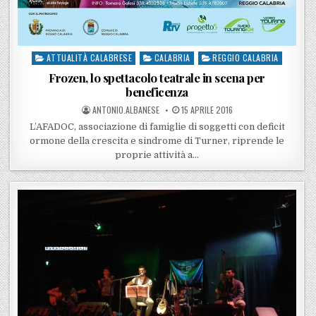
ATTUALITÀ CALABRESE
CALABRIA
REGGIO CALABRIA
Posted in
Frozen, lo spettacolo teatrale in scena per
beneficenza
POSTED BY
POSTED ON
ANTONIO.ALBANESE
15 APRILE 2016
L’AFADOC, associazione di famiglie di soggetti con deficit
ormone della crescita e sindrome di Turner, riprende le
proprie attività a…