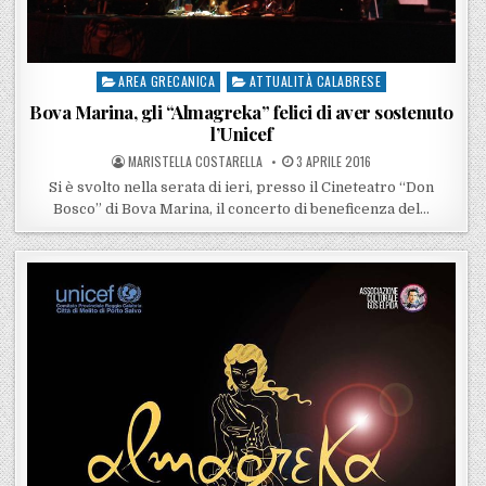
AREA GRECANICA
ATTUALITÀ CALABRESE
Posted in
Bova Marina, gli “Almagreka” felici di aver sostenuto
l’Unicef
POSTED BY
POSTED ON
MARISTELLA COSTARELLA
3 APRILE 2016
Si è svolto nella serata di ieri, presso il Cineteatro “Don
Bosco” di Bova Marina, il concerto di beneficenza del…