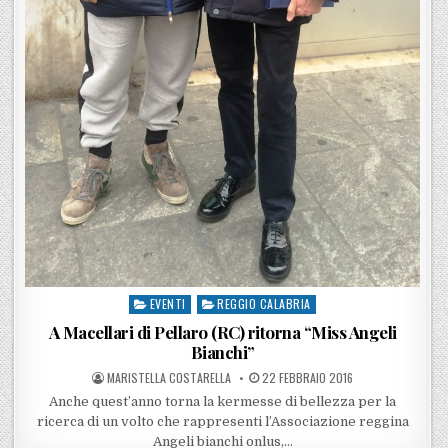
EVENTI
REGGIO CALABRIA
Posted in
A Macellari di Pellaro (RC) ritorna “Miss Angeli
Bianchi”
POSTED BY
POSTED ON
MARISTELLA COSTARELLA
22 FEBBRAIO 2016
Anche quest’anno torna la kermesse di bellezza per la
ricerca di un volto che rappresenti l’Associazione reggina
Angeli bianchi onlus,…