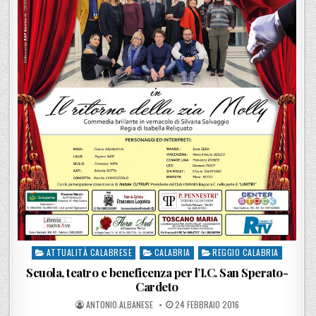
ATTUALITÀ CALABRESE
CALABRIA
REGGIO CALABRIA
Posted in
Scuola, teatro e beneficenza per l’I.C. San Sperato-
Cardeto
POSTED BY
POSTED ON
ANTONIO.ALBANESE
24 FEBBRAIO 2016