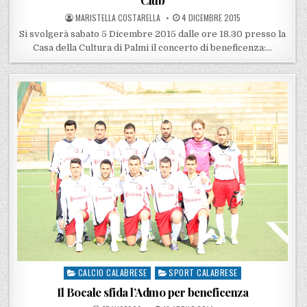
POSTED BY
POSTED ON
MARISTELLA COSTARELLA
4 DICEMBRE 2015
Si svolgerà sabato 5 Dicembre 2015 dalle ore 18.30 presso la
Casa della Cultura di Palmi il concerto di beneficenza:…
CALCIO CALABRESE
SPORT CALABRESE
Posted in
Il Bocale sfida l’Admo per beneficenza