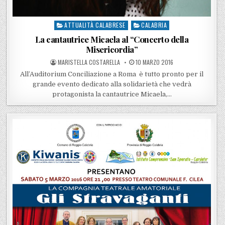
ATTUALITÀ CALABRESE
CALABRIA
Posted in
La cantautrice Micaela al “Concerto della
Misericordia”
POSTED BY
POSTED ON
MARISTELLA COSTARELLA
10 MARZO 2016
All’Auditorium Conciliazione a Roma è tutto pronto per il
grande evento dedicato alla solidarietà che vedrà
protagonista la cantautrice Micaela,…