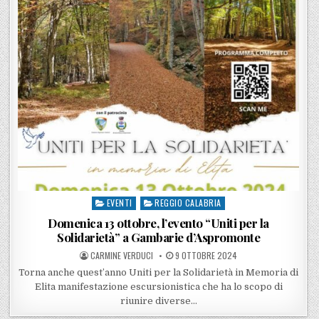
EVENTI
REGGIO CALABRIA
Posted in
Domenica 13 ottobre, l’evento “Uniti per la
Solidarietà” a Gambarie d’Aspromonte
POSTED BY
POSTED ON
CARMINE VERDUCI
9 OTTOBRE 2024
Torna anche quest’anno Uniti per la Solidarietà in Memoria di
Elita manifestazione escursionistica che ha lo scopo di
riunire diverse…