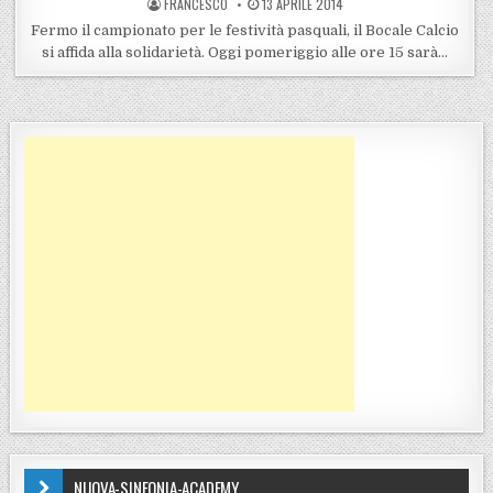
POSTED BY
POSTED ON
FRANCESCO
13 APRILE 2014
Fermo il campionato per le festività pasquali, il Bocale Calcio
si affida alla solidarietà. Oggi pomeriggio alle ore 15 sarà…
NUOVA-SINFONIA-ACADEMY