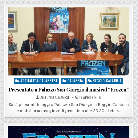
ATTUALITÀ CALABRESE
CALABRIA
REGGIO CALABRIA
Posted in
Presentato a Palazzo San Giorgio il musical “Frozen”
POSTED BY
POSTED ON
ANTONIO.ALBANESE
19 APRILE 2016
Sarà presentato oggi a Palazzo San Giorgio a Reggio Calabria
e andrà in scena giovedì prossimo alle 20.30 al cine…