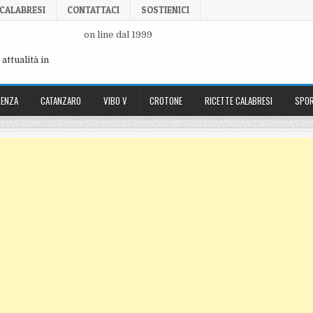
 CALABRESI
CONTATTACI
SOSTIENICI
on line dal 1999
attualità in
ENZA
CATANZARO
VIBO V
CROTONE
RICETTE CALABRESI
SPOR