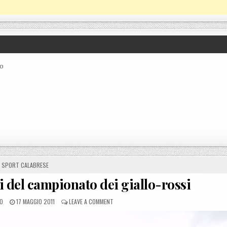
co
POSTED IN
SPORT CALABRESE
i del campionato dei giallo-rossi
POSTED ON
ON VALLE GRECANICA, I NUMERI DEL CAMPIONA
LO
17 MAGGIO 2011
LEAVE A COMMENT