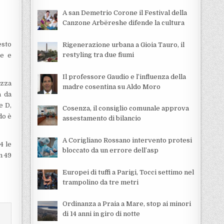
A san Demetrio Corone il Festival della
Canzone Arbëreshe difende la cultura
esto
Rigenerazione urbana a Gioia Tauro, il
restyling tra due fiumi
ne e
Il professore Gaudio e l’influenza della
ezza
madre cosentina su Aldo Moro
a da
e D,
Cosenza, il consiglio comunale approva
do è
assestamento di bilancio
A Corigliano Rossano intervento protesi
4 le
bloccato da un errore dell’asp
n 49
Europei di tuffi a Parigi, Tocci settimo nel
trampolino da tre metri
Ordinanza a Praia a Mare, stop ai minori
di 14 anni in giro di notte