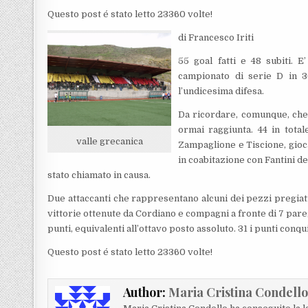
Questo post é stato letto 23360 volte!
di Francesco Iriti
55 goal fatti e 48 subiti. E
campionato di serie D in 3
l’undicesima difesa.
Da ricordare, comunque, che 
ormai raggiunta. 44 in total
valle grecanica
Zampaglione e Tiscione, gioca
in coabitazione con Fantini d
stato chiamato in causa.
Due attaccanti che rappresentano alcuni dei pezzi pregiati d
vittorie ottenute da Cordiano e compagni a fronte di 7 pare
punti, equivalenti all’ottavo posto assoluto. 31 i punti conq
Questo post é stato letto 23360 volte!
Author:
Maria Cristina Condell