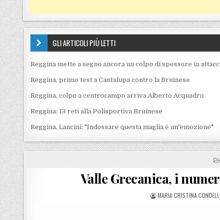
GLI ARTICOLI PIÙ LETTI
Reggina mette a segno ancora un colpo di spessore in attac
Reggina, primo test a Cantalupa contro la Bruinese
Reggina, colpo a centrocampo arriva Alberto Acquadro
Reggina: 13 reti alla Polisportiva Bruinese
Reggina, Lancini: "Indossare questa maglia è un'emozione"
Valle Grecanica, i numer
POSTED BY
MARIA CRISTINA CONDEL