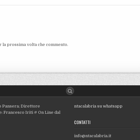
er la prossima volta che commento.
o Pansera; Direttore
ntacalabria su whatsapp
: Francesco Iriti # On Line dal
CONTATTI
info@ntacalabria.it