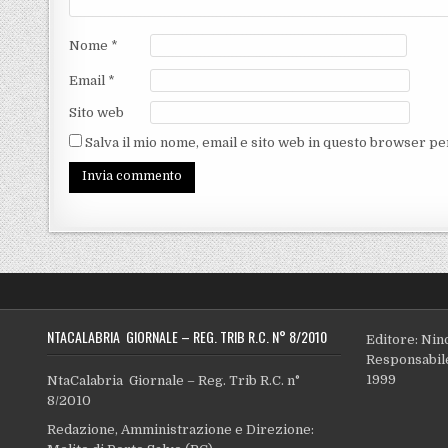
Nome
*
Email
*
Sito web
Salva il mio nome, email e sito web in questo browser p
NTACALABRIA GIORNALE – REG. TRIB R.C. N° 8/2010
Editore: Nin
Responsabile
1999
NtaCalabria Giornale – Reg. Trib R.C. n°
8/2010
Redazione, Amministrazione e Direzione: