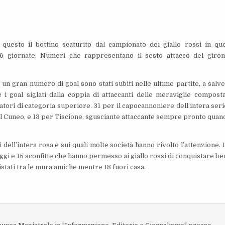
’ questo il bottino scaturito dal campionato dei giallo rossi in qu
6 giornate. Numeri che rappresentano il sesto attacco del giro
un gran numero di goal sono stati subiti nelle ultime partite, a salv
e i goal siglati dalla coppia di attaccanti delle meraviglie compost
tori di categoria superiore. 31 per il capocannoniere dell’intera seri
el Cuneo, e 13 per Tiscione, sgusciante attaccante sempre pronto quan
ell’intera rosa e sui quali molte società hanno rivolto l’attenzione. 1
ggi e 15 sconfitte che hanno permesso ai giallo rossi di conquistare be
uistati tra le mura amiche mentre 18 fuori casa.
o