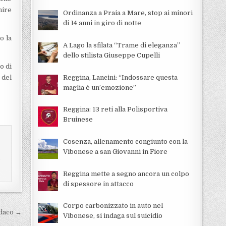
nire
Ordinanza a Praia a Mare, stop ai minori
di 14 anni in giro di notte
o la
A Lago la sfilata “Trame di eleganza”
dello stilista Giuseppe Cupelli
o di
Reggina, Lancini: “Indossare questa
 del
maglia è un’emozione”
Reggina: 13 reti alla Polisportiva
Bruinese
Cosenza, allenamento congiunto con la
Vibonese a san Giovanni in Fiore
i
Reggina mette a segno ancora un colpo
di spessore in attacco
Corpo carbonizzato in auto nel
ndaco →
Vibonese, si indaga sul suicidio