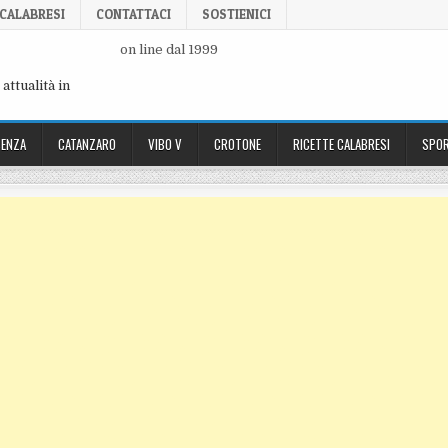
 CALABRESI
CONTATTACI
SOSTIENICI
on line dal 1999
attualità in
ENZA
CATANZARO
VIBO V
CROTONE
RICETTE CALABRESI
SPOR