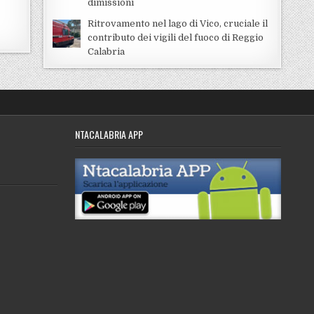
dimissioni
Ritrovamento nel lago di Vico, cruciale il
contributo dei vigili del fuoco di Reggio
Calabria
NTACALABRIA APP