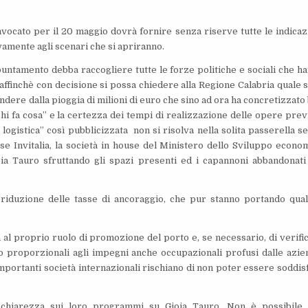
vocato per il 20 maggio dovrà fornire senza riserve tutte le indicaz
ivamente agli scenari che si apriranno.
tamento debba raccogliere tutte le forze politiche e sociali che h
ffinchè con decisione si possa chiedere alla Regione Calabria quale si
dere dalla pioggia di milioni di euro che sino ad ora ha concretizzato
hi fa cosa” e la certezza dei tempi di realizzazione delle opere prev
 logistica” così pubblicizzata non si risolva nella solita passerella s
se Invitalia, la società in house del Ministero dello Sviluppo econo
ia Tauro sfruttando gli spazi presenti ed i capannoni abbandonati
a riduzione delle tasse di ancoraggio, che pur stanno portando qua
à al proprio ruolo di promozione del porto e, se necessario, di verifi
o proporzionali agli impegni anche occupazionali profusi dalle azie
mportanti società internazionali rischiano di non poter essere soddisf
 chiarezza sui loro programmi su Gioia Tauro. Non è possibile