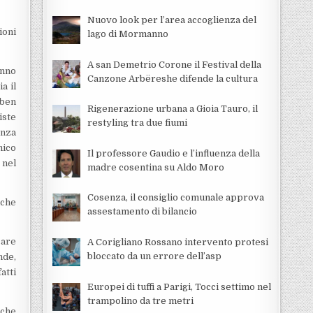
Nuovo look per l’area accoglienza del
ioni
lago di Mormanno
A san Demetrio Corone il Festival della
anno
Canzone Arbëreshe difende la cultura
a il
 ben
Rigenerazione urbana a Gioia Tauro, il
iste
restyling tra due fiumi
enza
mico
Il professore Gaudio e l’influenza della
 nel
madre cosentina su Aldo Moro
Cosenza, il consiglio comunale approva
lche
assestamento di bilancio
care
A Corigliano Rossano intervento protesi
bloccato da un errore dell’asp
nde,
atti
Europei di tuffi a Parigi, Tocci settimo nel
trampolino da tre metri
 che