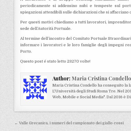
periodicamente si addensino nubi e tempeste sul port
spiegazioni attendibili sulle dichiarazioni che si affaccian
Per questi motivi chiediamo a tutti lavoratori, imprendito
sede dell’Autorità Portuale.
Al termine dell’incontro del Comitato Portuale Straordina
informare i lavoratori e le loro famiglie degli impegni real
Porto.
Questo post é stato letto 23270 volte!
Author:
Maria Cristina Condell
Maria Cristina Condello ha conseguito la 
L'Università degli Studi Roma Tre. Nel 20
Web, Mobile e Social Media". Dal 2016 è Di
Navigazione articoli
← Valle Grecanica, i numeri del campionato dei giallo-rossi