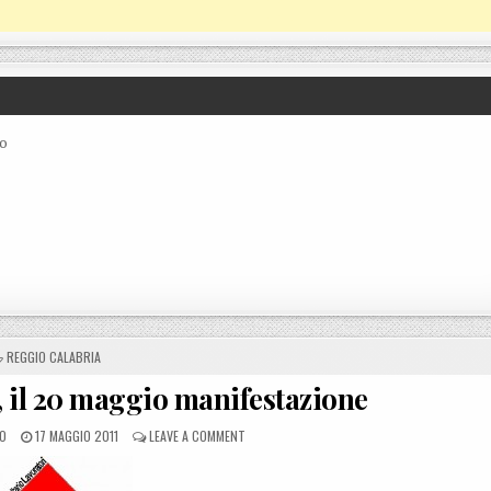
co
POSTED IN
REGGIO CALABRIA
, il 20 maggio manifestazione
POSTED ON
ON PORTO DI GIOIA TAURO, IL 20 MAGGIO MA
LO
17 MAGGIO 2011
LEAVE A COMMENT