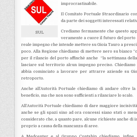
improcrastinabile.
Il Comitato Portuale Straordinario con
da parte dei soggetti interessati relat
Crediamo fermamente che questo appun
SUL
veramente a cuore il futuro del porto a
reale impegno che intende mettere su Gioia Tauro a prescin
poco. Alla Regione chiediamo di mettere nero su bianco “c
per il rilancio del porto affinchè anche “la settimana della
lasciare sul territorio alcun impegno preciso. Chiediamo 
abbia cominciato a lavorare per attrarre aziende su Gio
retroporto.
Anche all’Autorità Portuale chiediamo di andare oltre l
beneficio, ma che non sono sufficienti a rilanciare lo scalo.
All’Autorità Portuale chiediamo di dare maggiore incisivit
anche se gli spazi sino ad ora concessi siano stati o men
considerato che, a quanto pare, alcune richieste anche di i
proprio a causa della mancanza di aree.
A Medcenter e al Gruppo Contship chiediamo, infine,