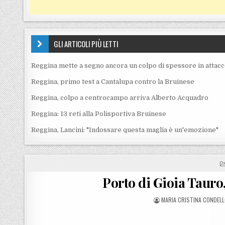
GLI ARTICOLI PIÙ LETTI
Reggina mette a segno ancora un colpo di spessore in attac
Reggina, primo test a Cantalupa contro la Bruinese
Reggina, colpo a centrocampo arriva Alberto Acquadro
Reggina: 13 reti alla Polisportiva Bruinese
Reggina, Lancini: "Indossare questa maglia è un'emozione"
Porto di Gioia Tauro
POSTED BY
MARIA CRISTINA CONDEL