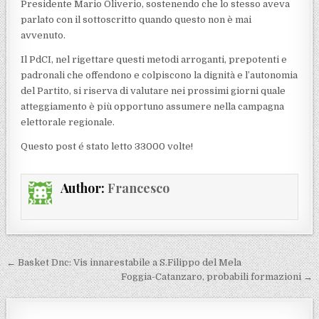
Presidente Mario Oliverio, sostenendo che lo stesso aveva
parlato con il sottoscritto quando questo non è mai
avvenuto.
Il PdCI, nel rigettare questi metodi arroganti, prepotenti e
padronali che offendono e colpiscono la dignità e l’autonomia
del Partito, si riserva di valutare nei prossimi giorni quale
atteggiamento è più opportuno assumere nella campagna
elettorale regionale.
Questo post é stato letto 33000 volte!
Author:
Francesco
Navigazione articoli
← Basket Dnc: Vis innarestabile a S.Filippo del Mela
Foggia-Catanzaro, probabili formazioni →