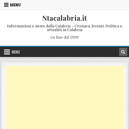
Skip to content
MENU
Ntacalabria.it
Informazioni e news dalla Calabria – Cronaca, Eventi, Politica e
attualità in Calabria
on line dal 1999
MENU