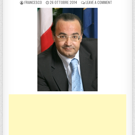
POSTED BY
POSTED ON
ON TRIPODI (P
FRANCESCO
26 OTTOBRE 2014
LEAVE A COMMENT