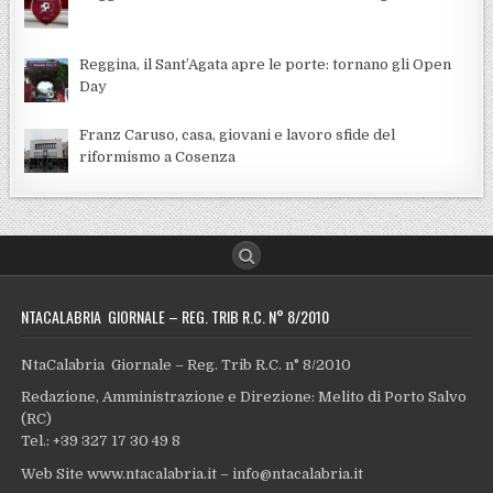
Reggina, il Sant’Agata apre le porte: tornano gli Open
Day
Franz Caruso, casa, giovani e lavoro sfide del
riformismo a Cosenza
NTACALABRIA GIORNALE – REG. TRIB R.C. N° 8/2010
NtaCalabria Giornale – Reg. Trib R.C. n° 8/2010
Redazione, Amministrazione e Direzione: Melito di Porto Salvo
(RC)
Tel.: +39 327 17 30 49 8
Web Site www.ntacalabria.it – info@ntacalabria.it