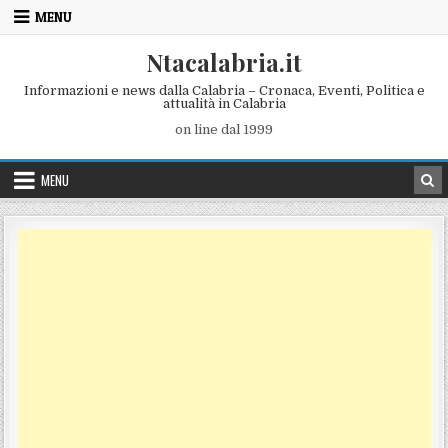
Skip to content
MENU
Ntacalabria.it
Informazioni e news dalla Calabria – Cronaca, Eventi, Politica e
attualità in Calabria
on line dal 1999
MENU