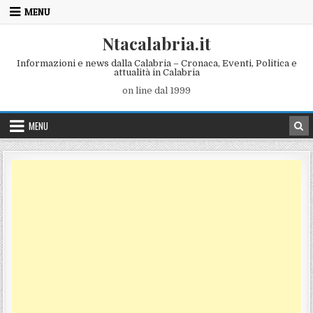
Skip to content
MENU
Ntacalabria.it
Informazioni e news dalla Calabria – Cronaca, Eventi, Politica e
attualità in Calabria
on line dal 1999
MENU