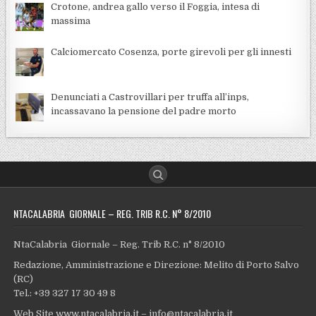
Crotone, andrea gallo verso il Foggia, intesa di
massima
Calciomercato Cosenza, porte girevoli per gli innesti
Denunciati a Castrovillari per truffa all’inps,
incassavano la pensione del padre morto
NTACALABRIA GIORNALE – REG. TRIB R.C. N° 8/2010
NtaCalabria Giornale – Reg. Trib R.C. n° 8/2010
Redazione, Amministrazione e Direzione: Melito di Porto Salvo
(RC)
Tel.: +39 327 17 30 49 8
Web Site www.ntacalabria.it – info@ntacalabria.it