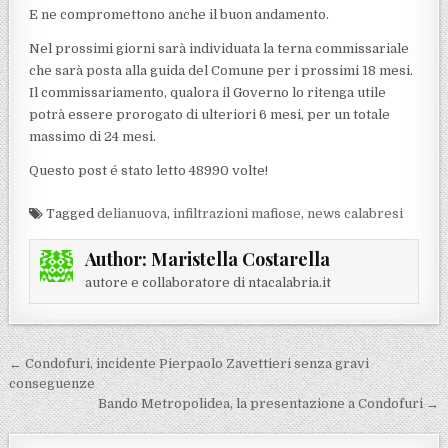
E ne compromettono anche il buon andamento.
Nel prossimi giorni sarà individuata la terna commissariale
che sarà posta alla guida del Comune per i prossimi 18 mesi.
Il commissariamento, qualora il Governo lo ritenga utile
potrà essere prorogato di ulteriori 6 mesi, per un totale
massimo di 24 mesi.
Questo post é stato letto 48990 volte!
Tagged
delianuova
,
infiltrazioni mafiose
,
news calabresi
Author:
Maristella Costarella
autore e collaboratore di ntacalabria.it
Navigazione articoli
← Condofuri, incidente Pierpaolo Zavettieri senza gravi
conseguenze
Bando Metropolidea, la presentazione a Condofuri →