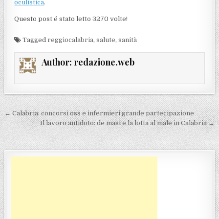
oculistica
.
Questo post é stato letto 3270 volte!
Tagged
reggiocalabria
,
salute
,
sanità
Author:
redazione.web
Navigazione articoli
← Calabria: concorsi oss e infermieri grande partecipazione
Il lavoro antidoto: de masi e la lotta al male in Calabria →