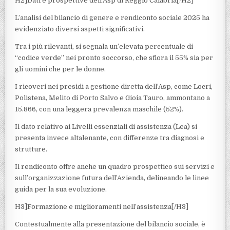
H2]Dati e prospettive dell’Asp di Reggio Calabria[/H2]
L’analisi del bilancio di genere e rendiconto sociale 2025 ha
evidenziato diversi aspetti significativi.
Tra i più rilevanti, si segnala un’elevata percentuale di
“codice verde” nei pronto soccorso, che sfiora il 55% sia per
gli uomini che per le donne.
I ricoveri nei presidi a gestione diretta dell’Asp, come Locri,
Polistena, Melito di Porto Salvo e Gioia Tauro, ammontano a
15.866, con una leggera prevalenza maschile (52%).
Il dato relativo ai Livelli essenziali di assistenza (Lea) si
presenta invece altalenante, con differenze tra diagnosi e
strutture.
Il rendiconto offre anche un quadro prospettico sui servizi e
sull’organizzazione futura dell’Azienda, delineando le linee
guida per la sua evoluzione.
H3]Formazione e miglioramenti nell’assistenza[/H3]
Contestualmente alla presentazione del bilancio sociale, è