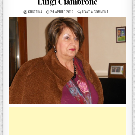
Luigi Ciambrone
POSTED BY
POSTED ON
ON PRECISAZIONI
CRISTINA
24 APRILE 2012
LEAVE A COMMENT