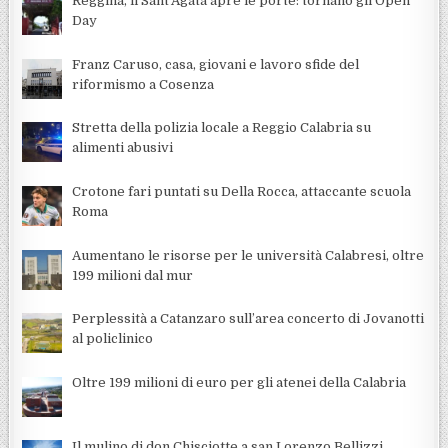
Reggina, il Sant’Agata apre le porte: tornano gli Open
Day
Franz Caruso, casa, giovani e lavoro sfide del
riformismo a Cosenza
Stretta della polizia locale a Reggio Calabria su
alimenti abusivi
Crotone fari puntati su Della Rocca, attaccante scuola
Roma
Aumentano le risorse per le università Calabresi, oltre
199 milioni dal mur
Perplessità a Catanzaro sull’area concerto di Jovanotti
al policlinico
Oltre 199 milioni di euro per gli atenei della Calabria
Il mulino di don Chisciotte a san Lorenzo Bellizzi