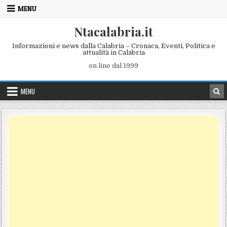
Skip to content
MENU
Ntacalabria.it
Informazioni e news dalla Calabria – Cronaca, Eventi, Politica e
attualità in Calabria
on line dal 1999
MENU