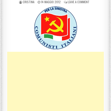
POSTED BY
POSTED ON
ON LORENZO FASC
CRISTINA
14 MAGGIO 2012
LEAVE A COMMENT