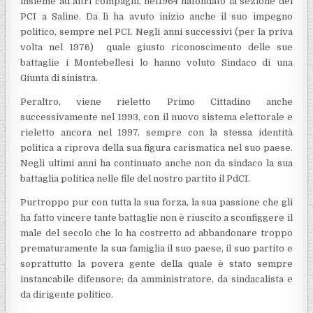
insieme ad altri compagni, nel1964 hafondato la sezione del
PCI a Saline. Da lì ha avuto inizio anche il suo impegno
politico, sempre nel PCI. Negli anni successivi (per la priva
volta nel 1976) quale giusto riconoscimento delle sue
battaglie i Montebellesi lo hanno voluto Sindaco di una
Giunta di sinistra.
Peraltro, viene rieletto Primo Cittadino anche
successivamente nel 1993, con il nuovo sistema elettorale e
rieletto ancora nel 1997, sempre con la stessa identità
politica a riprova della sua figura carismatica nel suo paese.
Negli ultimi anni ha continuato anche non da sindaco la sua
battaglia politica nelle file del nostro partito il PdCI.
Purtroppo pur con tutta la sua forza, la sua passione che gli
ha fatto vincere tante battaglie non è riuscito a sconfiggere il
male del secolo che lo ha costretto ad abbandonare troppo
prematuramente la sua famiglia il suo paese, il suo partito e
soprattutto la povera gente della quale è stato sempre
instancabile difensore; da amministratore, da sindacalista e
da dirigente politico.