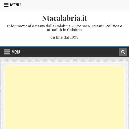
Skip to content
MENU
Ntacalabria.it
Informazioni e news dalla Calabria – Cronaca, Eventi, Politica e
attualità in Calabria
on line dal 1999
MENU