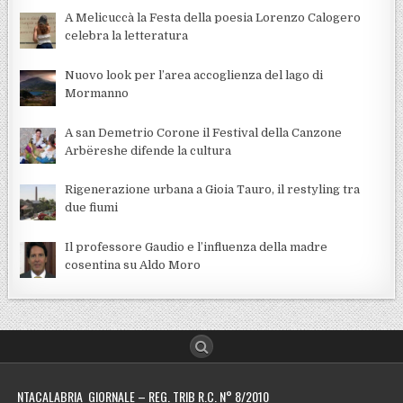
A Melicuccà la Festa della poesia Lorenzo Calogero
celebra la letteratura
Nuovo look per l’area accoglienza del lago di
Mormanno
A san Demetrio Corone il Festival della Canzone
Arbëreshe difende la cultura
Rigenerazione urbana a Gioia Tauro, il restyling tra
due fiumi
Il professore Gaudio e l’influenza della madre
cosentina su Aldo Moro
NTACALABRIA GIORNALE – REG. TRIB R.C. N° 8/2010