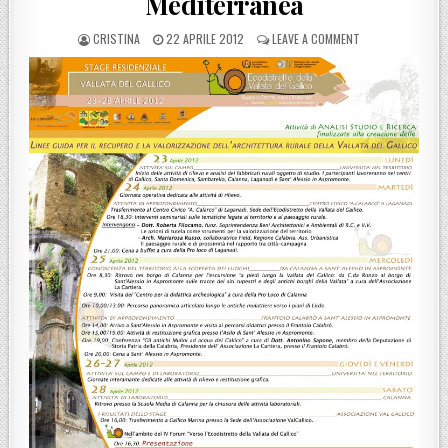
Mediterranea
POSTED BY
POSTED ON
ON GALLICO (RC),
CRISTINA
22 APRILE 2012
LEAVE A COMMENT