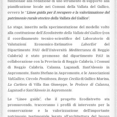
funzionale alla redazione di uno strumento di supporto alla
pianificazione locale nei Comuni della Vallata del Gallico,
ovvero le “
Linee guida per il recupero e la valorizzazione del
patrimonio rurale storico della Vallata del Gallico
”.
Lo stage, inserito nella sperimentazione del modello volto
alla costituzione dell’
Ecodistretto della Vallata del Gallico
(con
il coordinamento tecnico-scientifico del Laboratorio di
Valutazioni Economico-Estimative
LaborEst
del
Dipartimento PAU dell’Università
Mediterranea
di Reggio
Calabria) è stato promosso dal dipartimento PAU in
collaborazione con la Provincia di Reggio Calabria, i Comuni
di Reggio Calabria, Calanna, Laganadi, Sant’Alessio in
Aspromonte, Santo Stefano in Aspromonte, e le Associazioni
ValGallico
, Circolo
Posidonea
,
Borgo Cecilia
di Gallico Marina,
La Cartiera
di Villa San Giuseppe, le
Proloco di Calanna,
Laganadi e Sant’Alessio in Aspromonte
.
Le “Linee guida”, che il progetto Ecodistretto sta
promuovendo, tracceranno i profili di intervento per la
conservazione e la valorizzazione dell’importante
patrimonio testimoniale legato all’architettura del lavoro