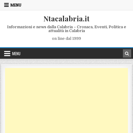
Skip to content
MENU
Ntacalabria.it
Informazioni e news dalla Calabria – Cronaca, Eventi, Politica e
attualità in Calabria
on line dal 1999
MENU