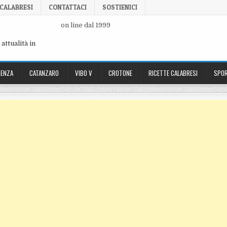
 CALABRESI
CONTATTACI
SOSTIENICI
on line dal 1999
attualità in
ENZA
CATANZARO
VIBO V
CROTONE
RICETTE CALABRESI
SPOR