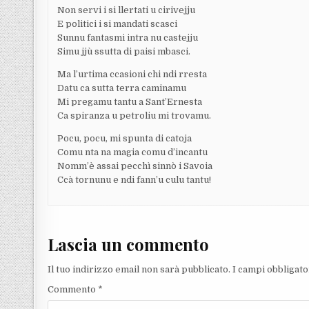
Non servi i si llertati u cirivejju
E politici i si mandati scasci
Sunnu fantasmi intra nu castejju
Simu jjù ssutta di paisi mbasci.
Ma l’urtima ccasioni chi ndi rresta
Datu ca sutta terra caminamu
Mi pregamu tantu a Sant’Ernesta
Ca spiranza u petroliu mi trovamu.
Pocu, pocu, mi spunta di catoja
Comu nta na magia comu d’incantu
Nomm’è assai pecchì sinnò i Savoia
Ccà tornunu e ndi fann’u culu tantu!
Lascia un commento
Il tuo indirizzo email non sarà pubblicato.
I campi obbligat
Commento
*