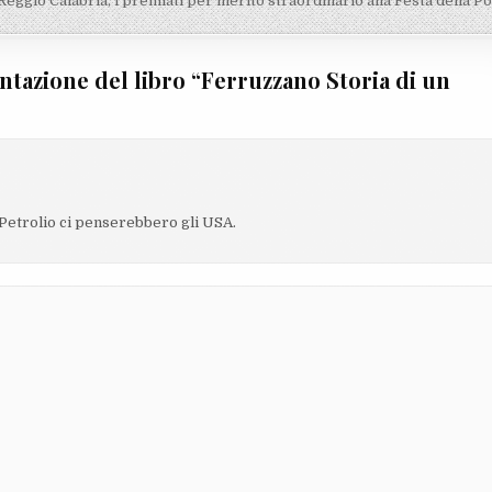
Reggio Calabria, i premiati per merito straordinario alla Festa della Po
ntazione del libro “Ferruzzano Storia di un
l Petrolio ci penserebbero gli USA.