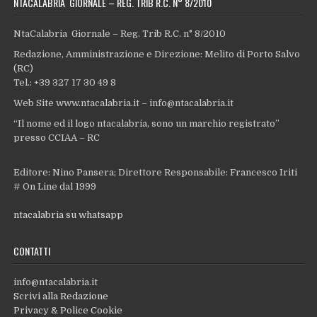
NTACALABRIA GIORNALE – REG. TRIB R.C. N° 8/2010
NtaCalabria Giornale – Reg. Trib R.C. n° 8/2010
Redazione, Amministrazione e Direzione: Melito di Porto Salvo
(RC)
Tel.: +39 327 17 30 49 8
Web Site www.ntacalabria.it – info@ntacalabria.it
“Il nome ed il logo ntacalabria, sono un marchio registrato”
presso CCIAA – RC
Editore: Nino Pansera; Direttore Responsabile: Francesco Iriti
# On Line dal 1999
ntacalabria su whatsapp
CONTATTI
info@ntacalabria.it
Scrivi alla Redazione
Privacy & Police Cookie