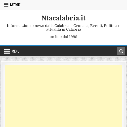
Skip to content
MENU
Ntacalabria.it
Informazioni e news dalla Calabria – Cronaca, Eventi, Politica e
attualità in Calabria
on line dal 1999
MENU