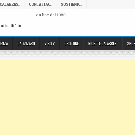
 CALABRESI
CONTATTACI
SOSTIENICI
on line dal 1999
attualità in
ENZA
CATANZARO
VIBO V
CROTONE
RICETTE CALABRESI
SPOR