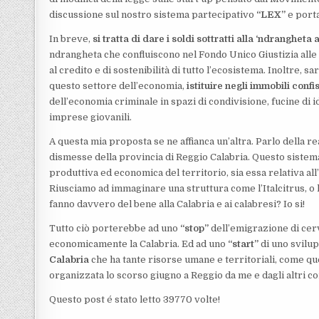
discussione sul nostro sistema partecipativo
“LEX”
e porta
In breve,
si tratta di dare i soldi sottratti alla ‘ndrangheta a
ndrangheta che confluiscono nel Fondo Unico Giustizia alle
al credito e di sostenibilità di tutto l’ecosistema. Inoltre, s
questo settore dell’economia,
istituire negli immobili conf
dell’economia criminale in spazi di condivisione, fucine di i
imprese giovanili.
A questa mia proposta se ne affianca un’altra. Parlo della re
dismesse della provincia di Reggio Calabria. Questo sistem
produttiva ed economica del territorio, sia essa relativa all’a
Riusciamo ad immaginare una struttura come l’Italcitrus, o
fanno davvero del bene alla Calabria e ai calabresi? Io si!
Tutto ciò porterebbe ad uno
“stop”
dell’emigrazione di cer
economicamente la Calabria. Ed ad uno
“start”
di uno svilu
Calabria
che ha tante risorse umane e territoriali, come qu
organizzata lo scorso giugno a Reggio da me e dagli altri 
Questo post é stato letto 39770 volte!