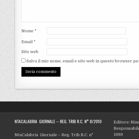
Nome
*
Email
*
Sito web
Salva il mio nome, email e sito web in questo browser p
NTACALABRIA GIORNALE – REG. TRIB R.C. N° 8/2010
Editore: Nin
Responsabile
1999
NtaCalabria Giornale – Reg. Trib R.C. n°