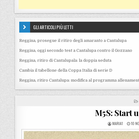
GLI ARTICOLI PIÙ LETTI
Reggina, prosegue il ritiro degli amaranto a Cantalupa
Reggina, oggi secondo test a Cantalupa contro il Gozzano
Reggina, ritiro di Cantalupala: la doppia seduta
Cambia il tabellone della Coppa Italia di serie D
Reggina, ritiro Cantalupa: modifica al programma allenament
M5S: Start u
POSTED BY
POST
MARIA1
10 N