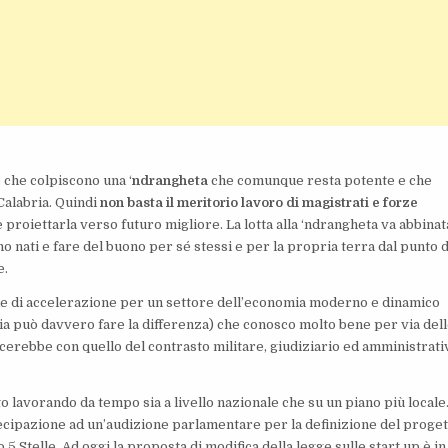
che colpiscono una ‘
ndrangheta
che comunque resta potente e che
Calabria. Quindi
non basta il meritorio lavoro di magistrati e forze
 proiettarla verso futuro migliore. La lotta alla ‘ndrangheta va abbinat
 nati e fare del buono per sé stessi e per la propria terra dal punto d
e.
o che di accelerazione per un settore dell’economia moderno e dinamico
ia può davvero fare la differenza) che conosco molto bene per via del
cerebbe con quello del contrasto militare, giudiziario ed amministrati
to lavorando da tempo sia a livello nazionale che su un piano più locale
ecipazione ad un’audizione parlamentare per la definizione del proget
5 Stelle. Ad oggi la proposta di modifica della legge sulle start up è in