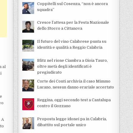
Coppitelli sul Cosenza, “non è ancora
squadra”
Cresce l’attesa per la Festa Nazionale
dello Stocco a Cittanova
Il futuro del vino Calabrese punta su
identità e qualità a Reggio Calabria
Blitz nel rione Ciambra a Gioia Tauro,
oltre metà degli identificati è
a al
pregiudicato
i
Corte dei Conti archivia il caso Mimmo
Lucano, nessun danno erariale accertato
le
Reggina, oggi secondo test a Cantalupa
vo
contro il Gozzano
Proposta legge idonei pa in Calabria,
. A
dibattito sul portale unico
to