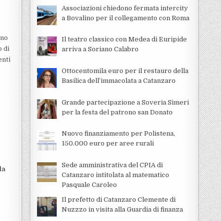
Associazioni chiedono fermata intercity
a Bovalino per il collegamento con Roma
gno
Il teatro classico con Medea di Euripide
o di
arriva a Soriano Calabro
enti
Ottocentomila euro per il restauro della
Basilica dell’immacolata a Catanzaro
Grande partecipazione a Soveria Simeri
e
per la festa del patrono san Donato
Nuovo finanziamento per Polistena,
150.000 euro per aree rurali
Sede amministrativa del CPIA di
la
Catanzaro intitolata al matematico
Pasquale Caroleo
Il prefetto di Catanzaro Clemente di
Nuzzzo in visita alla Guardia di finanza