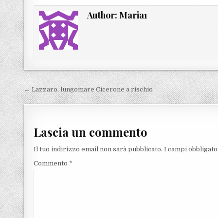
Author:
Maria1
Navigazione articoli
← Lazzaro, lungomare Cicerone a rischio
Lascia un commento
Il tuo indirizzo email non sarà pubblicato.
I campi obbligat
Commento
*