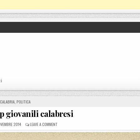
i
POSTED IN
CALABRIA
,
POLITICA
p giovanili calabresi
ED ON
ON M5S: START UP GIOVANILI CALABRESI
OVEMBRE 2014
LEAVE A COMMENT