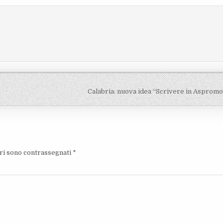
Calabria: nuova idea “Scrivere in Asprom
ori sono contrassegnati
*