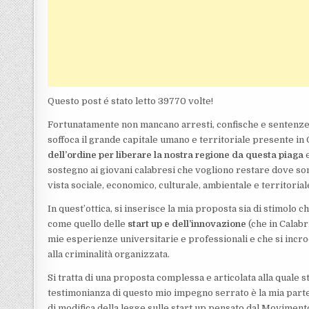
Questo post é stato letto 39770 volte!
Fortunatamente non mancano arresti, confische e sentenze 
soffoca il grande capitale umano e territoriale presente in 
dell’ordine per liberare la nostra regione da questa piaga
e
sostegno ai giovani calabresi che vogliono restare dove sono
vista sociale, economico, culturale, ambientale e territorial
In quest’ottica, si inserisce la mia proposta sia di stimol
come quello delle
start up e dell’innovazione
(che in Calabr
mie esperienze universitarie e professionali e che si incro
alla criminalità organizzata.
Si tratta di una proposta complessa e articolata alla quale s
testimonianza di questo mio impegno serrato è la mia part
di modifica della legge sulle start up pensato dal Movimento 