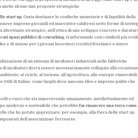
 anche alcune mie proposte strategiche.
lle start up
. Ossia destinare le confische monetarie e di liquidità della
 nuove imprese giovanili ed innovative calabresi sotto forme di soste
arà altrettanto strategico, nell’ottica di uno sviluppo concreto e duratur
iscati spazi pubblici di coworking
, trasformando così i simboli più evid
dee e di azione per i giovani lavoratori creativi/freelance e nuove
alizzazione di un sistema di incubatori industriali nelle fabbriche
a di incubatori dovrà essere necessariamente collegato alla vocazion
mbiente, al riciclo, al turismo, all’agricoltura, alle energie rinnovabili.
 le OGR di Saline, come luoghi dove nascono idee e imprese pulite che
velli e cuori che sta impoverendo umanamente, intellettualmente ed
ppo moderno e sostenibile che potrebbe
far rinascere una terra come 
elle che ho potuto apprezzare, per esempio, alla Fiera delle start up
componenti dell’associazione Terrearse.