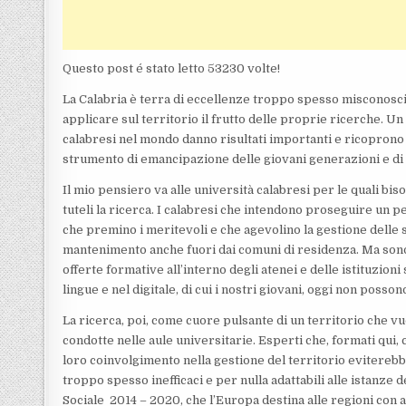
Questo post é stato letto 53230 volte!
La Calabria è terra di eccellenze troppo spesso misconosciu
applicare sul territorio il frutto delle proprie ricerche. U
calabresi nel mondo danno risultati importanti e ricoprono 
strumento di emancipazione delle giovani generazioni e di s
Il mio pensiero va alle università calabresi per le quali b
tuteli la ricerca. I calabresi che intendono proseguire un 
che premino i meritevoli e che agevolino la gestione delle s
mantenimento anche fuori dai comuni di residenza. Ma sono
offerte formative all’interno degli atenei e delle istituzio
lingue e nel digitale, di cui i nostri giovani, oggi non poss
La ricerca, poi, come cuore pulsante di un territorio che vuol
condotte nelle aule universitarie. Esperti che, formati qui,
loro coinvolgimento nella gestione del territorio eviterebbe
troppo spesso inefficaci e per nulla adattabili alle istanze 
Sociale 2014 – 2020, che l’Europa destina alle regioni con a