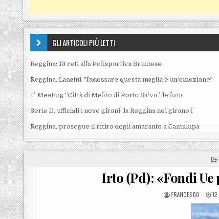
GLI ARTICOLI PIÙ LETTI
Reggina: 13 reti alla Polisportiva Bruinese
Reggina, Lancini: "Indossare questa maglia è un'emozione"
1° Meeting “Città di Melito di Porto Salvo”, le foto
Serie D, ufficiali i nove gironi: la Reggina nel girone I
Reggina, prosegue il ritiro degli amaranto a Cantalupa
Irto (Pd): «Fondi Ue 
POSTED BY
PO
FRANCESCO
12