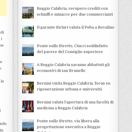
Reggio Calabria, recupero crediti con
schiaffi e minacce per due commercianti
Il garante Siclari valuta il Peba a Bovalino
 di
 i
ome
Ponte sullo Stretto, Ciucci soddisfatto
del parere del Consiglio superiore
e
A Reggio Calabria saranno abbattuti gli
o
ecomostri di san Brunello
 le
Bernini visita Reggio Calabria, focus su
rigenerazione urbana e universitá
Bernini valuta l’apertura di una facoltà di
medicina a Reggio Calabria
l
Ponte sullo Stretto, via libera alla
ondo
progettazione esecutiva a Reggio
in