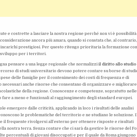
te e costrette a lasciare la nostra regione perché non vi è possibilità
n considerazione ancora più amara, quando si constata che, al contrario,
incarichi prestigiosi. Per questo ritengo prioritaria la formazione c
viluppo per i territori.
isogna pensare a una legge regionale che normalizzi
il diritto allo studio
percorso di studi universitario devono potere contare su borse di studi
pese delle famiglie per il contenimento dei costi di frequenza e di
 necessari anche risorse che consentano di organizzare e migliorare
ni scolastiche della regione. Conoscenze e competenze, sopratutto nelle
ono fare a meno e funzionali al raggiungimento degli standard europei.
e emergere dalle criticità, applicando in loco i risultati delle analisi
 conoscono le problematiche del territorio e ne studiano le soluzione. I
 il frequente rivolgersi all’esterno per ottenere risposte e risultati
della nostra terra. Senza contare che ci sarà da gestire le risorse del F
lte percentuali di giovani disoccupati e per il quale da Roma giungono 