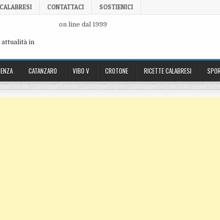
 CALABRESI
CONTATTACI
SOSTIENICI
on line dal 1999
attualità in
ENZA
CATANZARO
VIBO V
CROTONE
RICETTE CALABRESI
SPOR