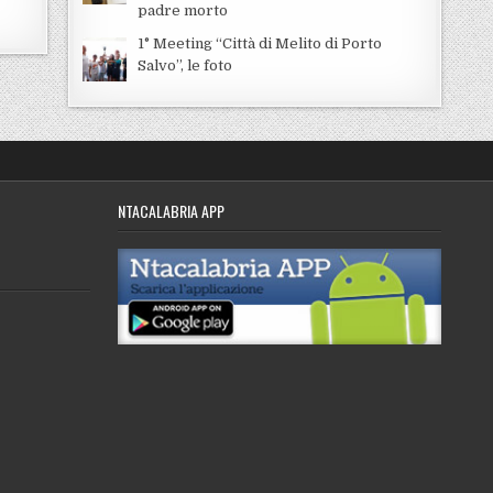
padre morto
1° Meeting “Città di Melito di Porto
Salvo”, le foto
NTACALABRIA APP