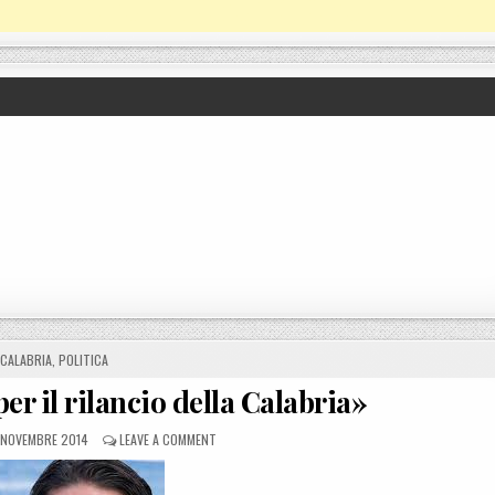
POSTED IN
CALABRIA
,
POLITICA
per il rilancio della Calabria»
STED ON
ON IRTO (PD): «FONDI UE PER IL RILANCIO DELLA CA
 NOVEMBRE 2014
LEAVE A COMMENT