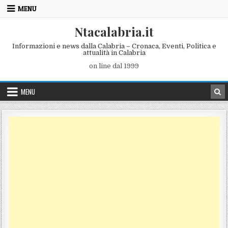
Skip to content
MENU
Ntacalabria.it
Informazioni e news dalla Calabria – Cronaca, Eventi, Politica e
attualità in Calabria
on line dal 1999
MENU