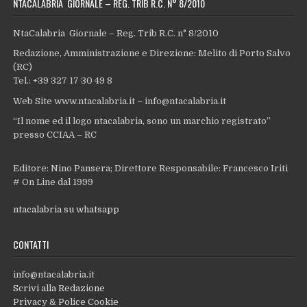
NTACALABRIA GIORNALE – REG. TRIB R.C. N° 8/2010
NtaCalabria Giornale – Reg. Trib R.C. n° 8/2010
Redazione, Amministrazione e Direzione: Melito di Porto Salvo
(RC)
Tel.: +39 327 17 30 49 8
Web Site www.ntacalabria.it – info@ntacalabria.it
“Il nome ed il logo ntacalabria, sono un marchio registrato”
presso CCIAA – RC
Editore: Nino Pansera; Direttore Responsabile: Francesco Iriti
# On Line dal 1999
ntacalabria su whatsapp
CONTATTI
info@ntacalabria.it
Scrivi alla Redazione
Privacy & Police Cookie