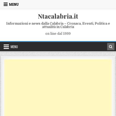
Skip to content
MENU
Ntacalabria.it
Informazioni e news dalla Calabria – Cronaca, Eventi, Politica e
attualità in Calabria
on line dal 1999
MENU