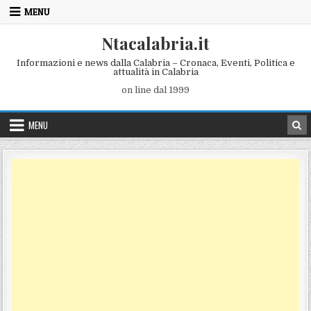
Skip to content
MENU
Ntacalabria.it
Informazioni e news dalla Calabria – Cronaca, Eventi, Politica e
attualità in Calabria
on line dal 1999
MENU