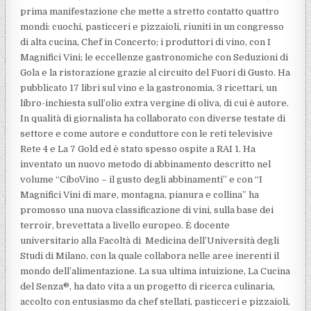
prima manifestazione che mette a stretto contatto quattro
mondi: cuochi, pasticceri e pizzaioli, riuniti in un congresso
di alta cucina, Chef in Concerto; i produttori di vino, con I
Magnifici Vini; le eccellenze gastronomiche con Seduzioni di
Gola e la ristorazione grazie al circuito del Fuori di Gusto. Ha
pubblicato 17 libri sul vino e la gastronomia, 3 ricettari, un
libro-inchiesta sull’olio extra vergine di oliva, di cui è autore.
In qualità di giornalista ha collaborato con diverse testate di
settore e come autore e conduttore con le reti televisive
Rete 4 e La 7 Gold ed è stato spesso ospite a RAI 1. Ha
inventato un nuovo metodo di abbinamento descritto nel
volume “CiboVino – il gusto degli abbinamenti” e con “I
Magnifici Vini di mare, montagna, pianura e collina” ha
promosso una nuova classificazione di vini, sulla base dei
terroir, brevettata a livello europeo. È docente
universitario alla Facoltà di Medicina dell’Università degli
Studi di Milano, con la quale collabora nelle aree inerenti il
mondo dell’alimentazione. La sua ultima intuizione, La Cucina
del Senza®, ha dato vita a un progetto di ricerca culinaria,
accolto con entusiasmo da chef stellati, pasticceri e pizzaioli,