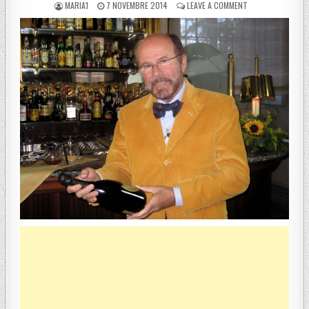
POSTED BY
POSTED ON
ON CORONINI, DA 
MARIA1
7 NOVEMBRE 2014
LEAVE A COMMENT