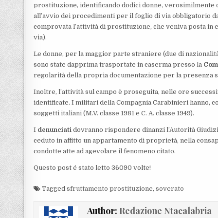
prostituzione, identificando dodici donne, verosimilmente de
all’avvio dei procedimenti per il foglio di via obbligatorio d
comprovata l’attività di prostituzione, che veniva posta in es
via).
Le donne, per la maggior parte straniere (due di nazionalità
sono state dapprima trasportate in caserma presso la
Comp
regolarità della propria documentazione per la presenza su
Inoltre, l’attività sul campo è proseguita, nelle ore successi
identificate. I militari della Compagnia Carabinieri hanno, co
soggetti italiani (M.V. classe 1981 e C. A. classe 1949).
I
denunciati
dovranno rispondere dinanzi l’Autorità Giudizi
ceduto in affitto un appartamento di proprietà, nella consa
condotte atte ad agevolare il fenomeno citato.
Questo post é stato letto 36090 volte!
Tagged
sfruttamento prostituzione
,
soverato
Author:
Redazione Ntacalabria