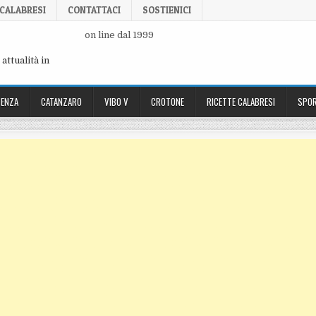
 CALABRESI
CONTATTACI
SOSTIENICI
on line dal 1999
attualità in
ENZA
CATANZARO
VIBO V
CROTONE
RICETTE CALABRESI
SPOR