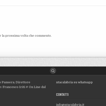
er la prossima volta che commento.
o Pansera; Direttore
ntacalabria su whatsapp
: Francesco Iriti # On Line dal
CONTATTI
info@ntacalabria.it