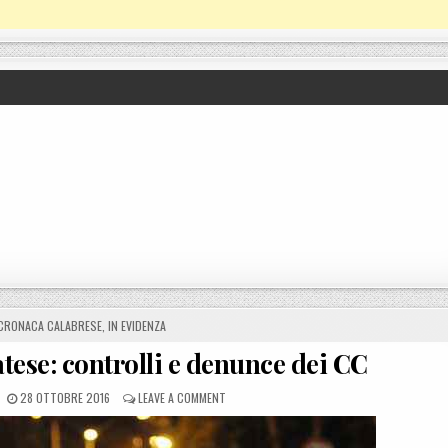
CRONACA CALABRESE
,
IN EVIDENZA
atese: controlli e denunce dei CC
POSTED ON
ON PROSTITUZIONE NEL SOVERATESE: CONTRO
28 OTTOBRE 2016
LEAVE A COMMENT