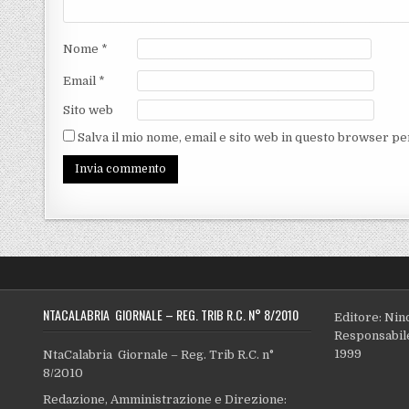
Nome
*
Email
*
Sito web
Salva il mio nome, email e sito web in questo browser p
NTACALABRIA GIORNALE – REG. TRIB R.C. N° 8/2010
Editore: Nin
Responsabile
1999
NtaCalabria Giornale – Reg. Trib R.C. n°
8/2010
Redazione, Amministrazione e Direzione: