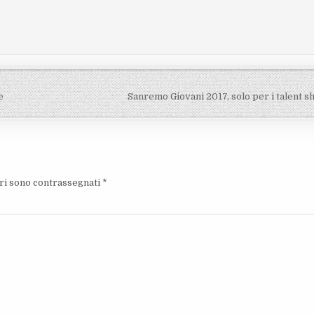
e
Sanremo Giovani 2017, solo per i talent 
ori sono contrassegnati
*