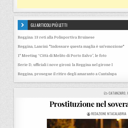
GLI ARTICOLI PIÙ LETTI
Reggina: 13 reti alla Polisportiva Bruinese
Reggina, Lancini: "Indossare questa maglia è un'emozione"
1° Meeting “Città di Melito di Porto Salvo”, le foto
Serie D, ufficiali i nove gironi: la Reggina nel girone I
Reggina, prosegue il ritiro degli amaranto a Cantalupa
POSTED IN
CATANZARO
,
Prostituzione nel sover
POSTED BY
REDAZIONE NTACALABRIA