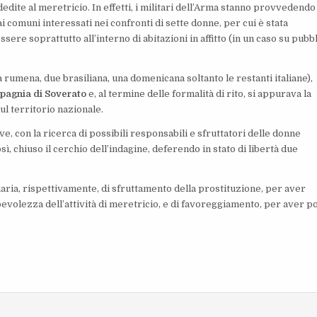
dite al meretricio. In effetti, i militari dell’Arma stanno provvedendo
ai comuni interessati nei confronti di sette donne, per cui è stata
sere soprattutto all’interno di abitazioni in affitto (in un caso su pubb
 rumena, due brasiliana, una domenicana soltanto le restanti italiane),
agnia di Soverato
e, al termine delle formalità di rito, si appurava la
l territorio nazionale.
ve, con la ricerca di possibili responsabili e sfruttatori delle donne
sì, chiuso il cerchio dell’indagine, deferendo in stato di libertà due
aria, rispettivamente, di sfruttamento della prostituzione, per aver
pevolezza dell’attività di meretricio, e di favoreggiamento, per aver p