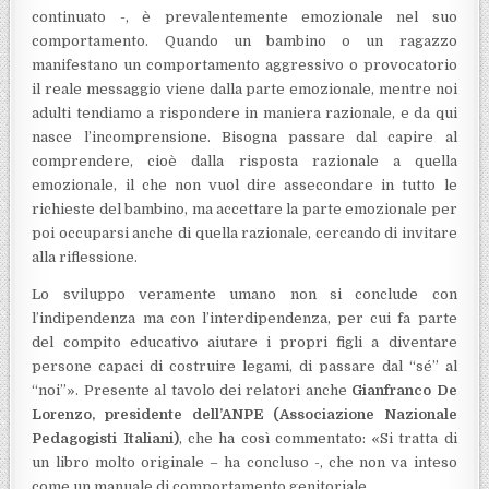
continuato -, è prevalentemente emozionale nel suo
comportamento. Quando un bambino o un ragazzo
manifestano un comportamento aggressivo o provocatorio
il reale messaggio viene dalla parte emozionale, mentre noi
adulti tendiamo a rispondere in maniera razionale, e da qui
nasce l’incomprensione. Bisogna passare dal capire al
comprendere, cioè dalla risposta razionale a quella
emozionale, il che non vuol dire assecondare in tutto le
richieste del bambino, ma accettare la parte emozionale per
poi occuparsi anche di quella razionale, cercando di invitare
alla riflessione.
Lo sviluppo veramente umano non si conclude con
l’indipendenza ma con l’interdipendenza, per cui fa parte
del compito educativo aiutare i propri figli a diventare
persone capaci di costruire legami, di passare dal “sé” al
“noi”». Presente al tavolo dei relatori anche
Gianfranco De
Lorenzo, presidente dell’ANPE (Associazione Nazionale
Pedagogisti Italiani)
, che ha così commentato: «Si tratta di
un libro molto originale – ha concluso -, che non va inteso
come un manuale di comportamento genitoriale.