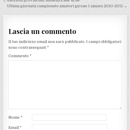
Navigazione articoli
← Elezioni provinciali, affluenza alle urne
Ultima giornata campionato amatori girone I annata 2010-2011 →
Lascia un commento
Il tuo indirizzo email non sarà pubblicato.
I campi obbligatori
sono contrassegnati
*
Commento
*
Nome
*
Email
*