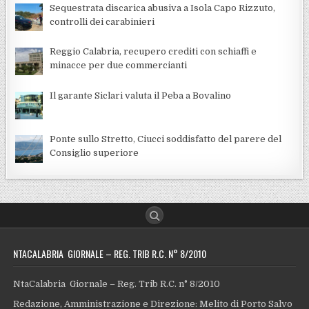
Sequestrata discarica abusiva a Isola Capo Rizzuto,
controlli dei carabinieri
Reggio Calabria, recupero crediti con schiaffi e
minacce per due commercianti
Il garante Siclari valuta il Peba a Bovalino
Ponte sullo Stretto, Ciucci soddisfatto del parere del
Consiglio superiore
NTACALABRIA GIORNALE – REG. TRIB R.C. N° 8/2010
NtaCalabria Giornale – Reg. Trib R.C. n° 8/2010
Redazione, Amministrazione e Direzione: Melito di Porto Salvo