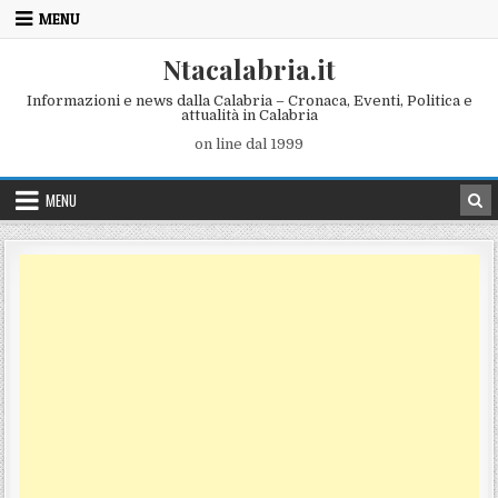
Skip to content
MENU
Ntacalabria.it
Informazioni e news dalla Calabria – Cronaca, Eventi, Politica e
attualità in Calabria
on line dal 1999
MENU