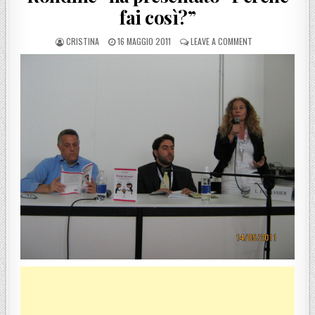
fai così?”
POSTED BY
POSTED ON
ON AL SALONE DI 
CRISTINA
16 MAGGIO 2011
LEAVE A COMMENT