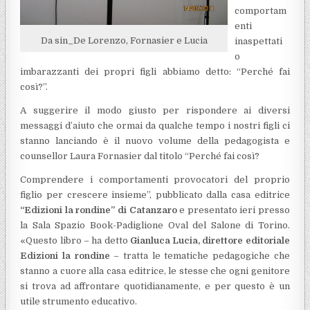
comportam
enti
Da sin_De Lorenzo, Fornasier e Lucia
inaspettati
o
imbarazzanti dei propri figli abbiamo detto: “Perché fai
così?”.
A suggerire il modo giusto per rispondere ai diversi
messaggi d’aiuto che ormai da qualche tempo i nostri figli ci
stanno lanciando è il nuovo volume della pedagogista e
counsellor Laura Fornasier dal titolo “Perché fai così?
Comprendere i comportamenti provocatori del proprio
figlio per crescere insieme”, pubblicato dalla casa editrice
“Edizioni la rondine” di Catanzaro
e presentato ieri presso
la Sala Spazio Book-Padiglione Oval del Salone di Torino.
«Questo libro – ha detto
Gianluca Lucia, direttore editoriale
Edizioni la rondine
– tratta le tematiche pedagogiche che
stanno a cuore alla casa editrice, le stesse che ogni genitore
si trova ad affrontare quotidianamente, e per questo è un
utile strumento educativo.