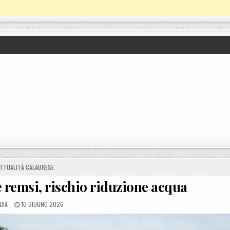
OSTED IN
TTUALITÀ CALABRESE
 remsi, rischio riduzione acqua
ED BY
POSTED ON
DIA
10 GIUGNO 2026