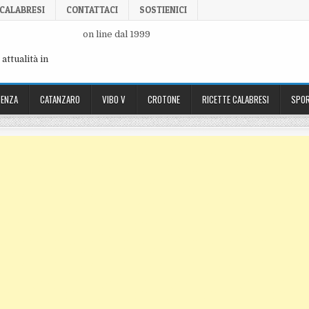
 CALABRESI
CONTATTACI
SOSTIENICI
on line dal 1999
attualità in
ENZA
CATANZARO
VIBO V
CROTONE
RICETTE CALABRESI
SPOR