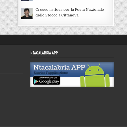
Cresce l’attesa per la Festa Nazionale
dello Stocco a Cittanova
NTACALABRIA APP