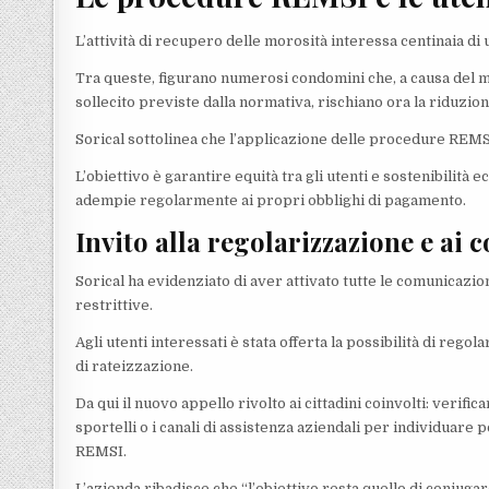
L’attività di recupero delle morosità interessa centinaia di 
Tra queste, figurano numerosi condomini che, a causa del 
sollecito previste dalla normativa, rischiano ora la riduzione
Sorical sottolinea che l’applicazione delle procedure REMSI
L’obiettivo è garantire equità tra gli utenti e sostenibilit
adempie regolarmente ai propri obblighi di pagamento.
Invito alla regolarizzazione e ai c
Sorical ha evidenziato di aver attivato tutte le comunicazi
restrittive.
Agli utenti interessati è stata offerta la possibilità di reg
di rateizzazione.
Da qui il nuovo appello rivolto ai cittadini coinvolti: veri
sportelli o i canali di assistenza aziendali per individuare 
REMSI.
L’azienda ribadisce che “l’obiettivo resta quello di coniugare