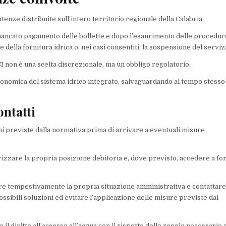
utenze distribuite sull’intero territorio regionale della Calabria.
mancato pagamento delle bollette e dopo l’esaurimento delle procedur
 della fornitura idrica o, nei casi consentiti, la sospensione del serviz
 non è una scelta discrezionale, ma un obbligo regolatorio.
à economica del sistema idrico integrato, salvaguardando al tempo stesso
ontatti
oni previste dalla normativa prima di arrivare a eventuali misure
olarizzare la propria posizione debitoria e, dove previsto, accedere a f
ficare tempestivamente la propria situazione amministrativa e contattare
possibili soluzioni ed evitare l’applicazione delle misure previste dal
 il diritto all’accesso all’acqua con il rispetto delle regole necessarie 