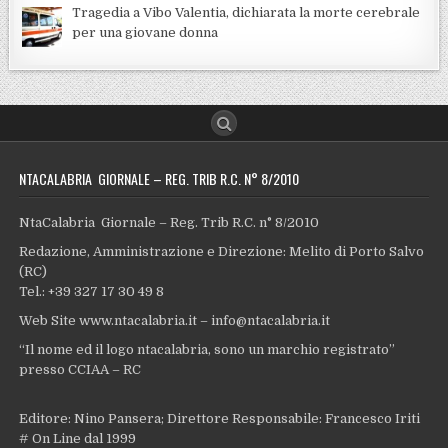
Tragedia a Vibo Valentia, dichiarata la morte cerebrale
per una giovane donna
NTACALABRIA GIORNALE – REG. TRIB R.C. N° 8/2010
NtaCalabria Giornale – Reg. Trib R.C. n° 8/2010
Redazione, Amministrazione e Direzione: Melito di Porto Salvo
(RC)
Tel.: +39 327 17 30 49 8
Web Site www.ntacalabria.it – info@ntacalabria.it
“Il nome ed il logo ntacalabria, sono un marchio registrato”
presso CCIAA – RC
Editore: Nino Pansera; Direttore Responsabile: Francesco Iriti
# On Line dal 1999