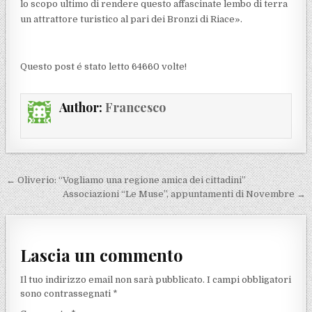
lo scopo ultimo di rendere questo affascinate lembo di terra
un attrattore turistico al pari dei Bronzi di Riace».
Questo post é stato letto 64660 volte!
Author:
Francesco
Navigazione articoli
← Oliverio: “Vogliamo una regione amica dei cittadini”
Associazioni “Le Muse”, appuntamenti di Novembre →
Lascia un commento
Il tuo indirizzo email non sarà pubblicato.
I campi obbligatori
sono contrassegnati
*