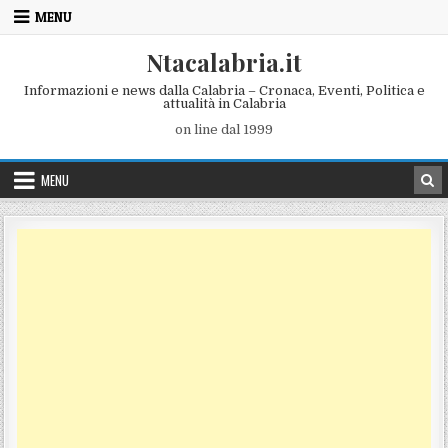
Skip to content
MENU
Ntacalabria.it
Informazioni e news dalla Calabria – Cronaca, Eventi, Politica e
attualità in Calabria
on line dal 1999
MENU