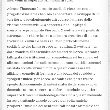
interventi ha superato i 31 milioni di euro.
Adesso, l’impegno è proprio quello di ripartire con un
progetto d’insieme che vada a concertare lo sviluppo di un
territorio prevalentemente attraverso l’utilizzo delle
risorse comunitarie. «La concertazione – spiega il
consigliere provinciale Pierpaolo Zavettieri – è il punto di
partenza per ridare lustro a un’intera area ricca di storia,
tradizione, cultura e bellezza. Sono particolarmente
soddisfatto che la mia proposta – continua Zavettieri – di
dare mandato all’assemblea dei sindaci dell’Area Grecanica
(allargata alle istituzioni con competenza sul territorio ed
alle associazioni che sullo stesso operano quotidianamente)
sia stata accolta all’unanimità. A questo consesso sarà
affidato il compito di formulare una bozza del cosiddetto
“progetto unico”
per l’Area Grecanica che potrà trarre
spunto dal documento di sintesi scaturito dal convegno di
domenica scorsa. Occorre a tal fine – conclude Zavettieri –
superare la vecchia metodologia che sino a questo momento
ha agito trattando un solo settore per volta anziché
proporre l’insieme dei beni culturali messi a sistema e con