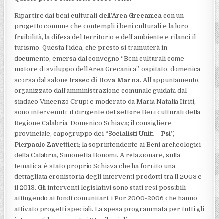
Ripartire dai beni culturali
dell’Area Grecanica
con un
progetto comune che contempli i beni culturali e la loro
fruibilità, la difesa del territorio e dell’ambiente e rilanci il
turismo. Questa l’idea, che presto si tramuterà in
documento, emersa dal convegno “Beni culturali come
motore di sviluppo dell’Area Grecanica”, ospitato, domenica
scorsa dal salone
Irssec di Bova Marina
. All’appuntamento,
organizzato dall’amministrazione comunale guidata dal
sindaco Vincenzo Crupi e moderato da Maria Natalia Iiriti,
sono intervenuti: il dirigente del settore Beni culturali della
Regione Calabria, Domenico Schiava; il consigliere
provinciale, capogruppo dei
“Socialisti Uniti – Psi”,
Pierpaolo Zavettier
i; la soprintendente ai Beni archeologici
della Calabria, Simonetta Bonomi. A relazionare, sulla
tematica, è stato proprio Schiava che ha fornito una
dettagliata cronistoria degli interventi prodotti tra il 2003 e
il 2013. Gli interventi legislativi sono stati resi possibili
attingendo ai fondi comunitari, i Por 2000-2006 che hanno
attivato progetti speciali. La spesa programmata per tutti gli