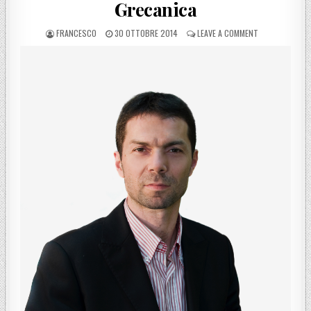
Grecanica
POSTED BY
POSTED ON
ON ZAVETTIERI
FRANCESCO
30 OTTOBRE 2014
LEAVE A COMMENT