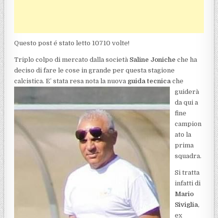
Questo post é stato letto 10710 volte!
Triplo colpo di mercato dalla società
Saline Joniche
che ha
deciso di fare le cose in grande per questa stagione
calcistica. E’ stata resa nota la nuova
guida tecnica
che
guiderà
da qui a
fine
campion
ato la
prima
squadra.
Si tratta
infatti di
Mario
Siviglia
,
ex