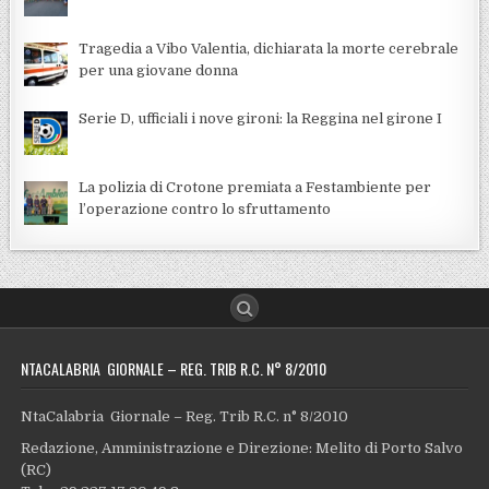
Tragedia a Vibo Valentia, dichiarata la morte cerebrale
per una giovane donna
Serie D, ufficiali i nove gironi: la Reggina nel girone I
La polizia di Crotone premiata a Festambiente per
l’operazione contro lo sfruttamento
NTACALABRIA GIORNALE – REG. TRIB R.C. N° 8/2010
NtaCalabria Giornale – Reg. Trib R.C. n° 8/2010
Redazione, Amministrazione e Direzione: Melito di Porto Salvo
(RC)