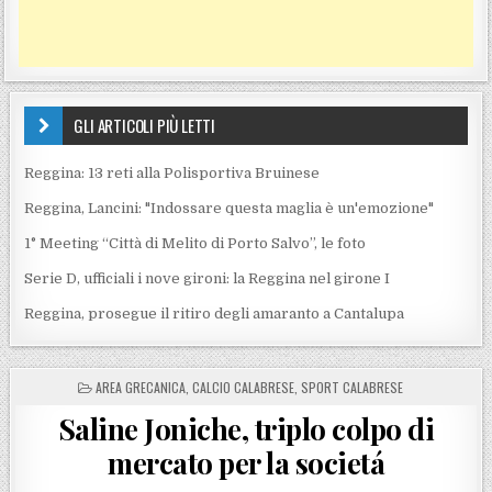
GLI ARTICOLI PIÙ LETTI
Reggina: 13 reti alla Polisportiva Bruinese
Reggina, Lancini: "Indossare questa maglia è un'emozione"
1° Meeting “Città di Melito di Porto Salvo”, le foto
Serie D, ufficiali i nove gironi: la Reggina nel girone I
Reggina, prosegue il ritiro degli amaranto a Cantalupa
POSTED IN
AREA GRECANICA
,
CALCIO CALABRESE
,
SPORT CALABRESE
Saline Joniche, triplo colpo di
mercato per la societá