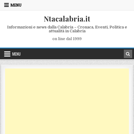
Skip to content
MENU
Ntacalabria.it
Informazioni e news dalla Calabria – Cronaca, Eventi, Politica e
attualità in Calabria
on line dal 1999
MENU