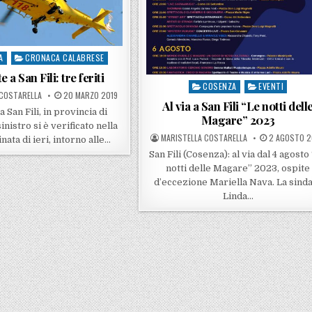
A
CRONACA CALABRESE
 a San Fili: tre feriti
COSENZA
EVENTI
Posted in
POSTED ON
 COSTARELLA
20 MARZO 2019
Al via a San Fili “Le notti dell
a San Fili, in provincia di
Magare” 2023
inistro si è verificato nella
POSTED BY
POSTED ON
MARISTELLA COSTARELLA
2 AGOSTO 
nata di ieri, intorno alle…
San Fili (Cosenza): al via dal 4 agosto
notti delle Magare” 2023, ospite
d’eccezione Mariella Nava. La sind
Linda…