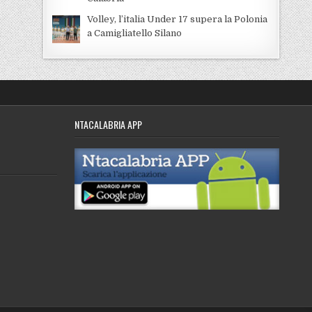
Volley, l’italia Under 17 supera la Polonia
a Camigliatello Silano
NTACALABRIA APP