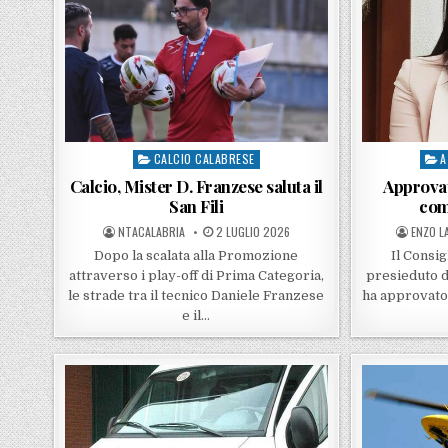
CALCIO CALABRESE
A
Posted in
Post
Calcio, Mister D. Franzese saluta il
Approvat
San Fili
com
POSTED BY
POSTED ON
POSTED
NTACALABRIA
2 LUGLIO 2026
ENZO L
Dopo la scalata alla Promozione
Il Consig
attraverso i play-off di Prima Categoria,
presieduto d
le strade tra il tecnico Daniele Franzese
ha approvato,
e il…