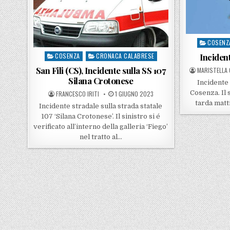
COSENZ
Posted in
Incidente
COSENZA
CRONACA CALABRESE
Posted in
San Fili (CS), Incidente sulla SS 107
POSTED BY
MARISTELLA
Silana Crotonese
Incidente 
Cosenza. Il s
POSTED BY
POSTED ON
FRANCESCO IRITI
1 GIUGNO 2023
tarda matti
Incidente stradale sulla strada statale
107 ‘Silana Crotonese’. Il sinistro si é
verificato all’interno della galleria ‘Fiego’
nel tratto al…