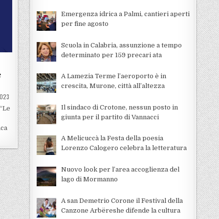
Emergenza idrica a Palmi, cantieri aperti
per fine agosto
Scuola in Calabria, assunzione a tempo
determinato per 159 precari ata
e
A Lamezia Terme l’aeroporto è in
crescita, Murone, città all’altezza
2023
Il sindaco di Crotone, nessun posto in
 “Le
giunta per il partito di Vannacci
aca
A Melicuccà la Festa della poesia
Lorenzo Calogero celebra la letteratura
Nuovo look per l’area accoglienza del
lago di Mormanno
A san Demetrio Corone il Festival della
Canzone Arbëreshe difende la cultura