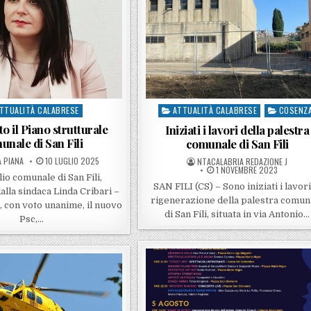
TTUALITÀ CALABRESE
ATTUALITÀ CALABRESE
COSENZ
ed in
Posted in
o il Piano strutturale
Iniziati i lavori della palestra
unale di San Fili
comunale di San Fili
 BY
POSTED ON
A PIANA
10 LUGLIO 2025
POSTED BY
NTACALABRIA REDAZIONE J
POSTED ON
1 NOVEMBRE 2023
lio comunale di San Fili,
SAN FILI (CS) – Sono iniziati i lavori
alla sindaca Linda Cribari –
rigenerazione della palestra comun
 con voto unanime, il nuovo
di San Fili, situata in via Antonio…
Psc,…