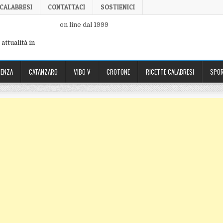
 CALABRESI
CONTATTACI
SOSTIENICI
on line dal 1999
attualità in
ENZA
CATANZARO
VIBO V
CROTONE
RICETTE CALABRESI
SPOR