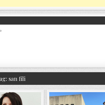
co
ag:
san fili