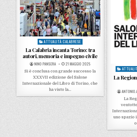
ATTUALITÀ CALABRESE
Posted in
La Calabria incanta Torino: tra
autori, memoria e impegno civile
POSTED BY
POSTED ON
NINO PANSERA
21 MAGGIO 2025
ATTUALI
Posted in
Si è conclusa con grande successo la
La Regione
XXXVII edizione del Salone
Internazionale del Libro di Torino, che
ha visto la…
POSTED B
ANTONIO.
La Reg
ventott
Internaziona
uno spazio i
o