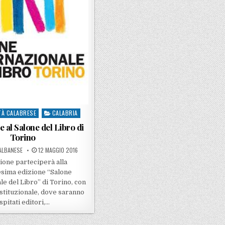
TÀ CALABRESE
CALABRIA
 al Salone del Libro di
Torino
Y
POSTED ON
ALBANESE
12 MAGGIO 2016
ione parteciperà alla
esima edizione “Salone
le del Libro” di Torino, con
stituzionale, dove saranno
spitati editori,…