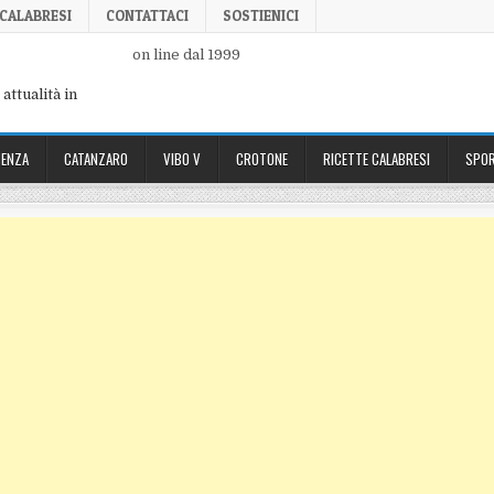
 CALABRESI
CONTATTACI
SOSTIENICI
on line dal 1999
attualità in
ENZA
CATANZARO
VIBO V
CROTONE
RICETTE CALABRESI
SPOR