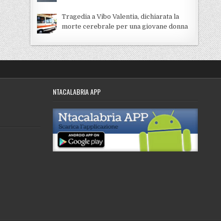
Tragedia a Vibo Valentia, dichiarata la
morte cerebrale per una giovane donna
NTACALABRIA APP