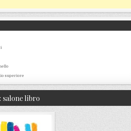
i
nello
lio superiore
:
salone libro