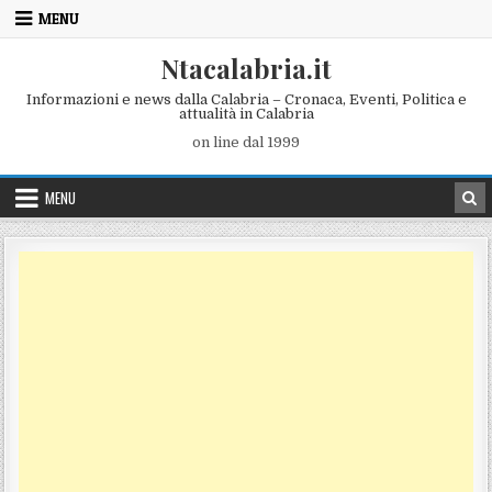
Skip to content
MENU
Ntacalabria.it
Informazioni e news dalla Calabria – Cronaca, Eventi, Politica e
attualità in Calabria
on line dal 1999
MENU