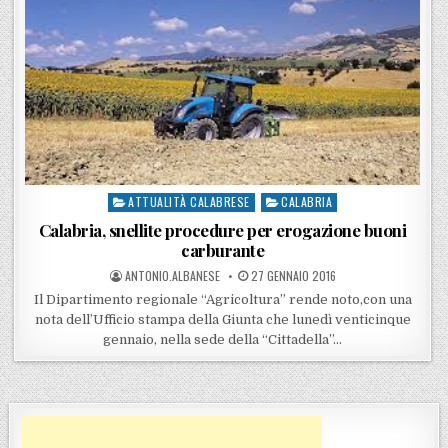
ATTUALITÀ CALABRESE
CALABRIA
Posted in
Calabria, snellite procedure per erogazione buoni
carburante
POSTED BY
POSTED ON
ANTONIO.ALBANESE
27 GENNAIO 2016
Il Dipartimento regionale “Agricoltura” rende noto,con una
nota dell’Ufficio stampa della Giunta che lunedì venticinque
gennaio, nella sede della “Cittadella”…