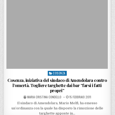
COSENZA
Posted in
Cosenza, iniziativa del sindaco di Amendolara contro
l’omertà. Togliere targhette dai bar “farsi i fatti
propri”
POSTED BY
POSTED ON
MARIA CRISTINA CONDELLO
15 FEBBRAIO 2011
Il sindaco di Amendolara, Mario Melfi, ha emesso
un’ordinanza con la quale ha disposto la rimozione delle
targhette apposte in…