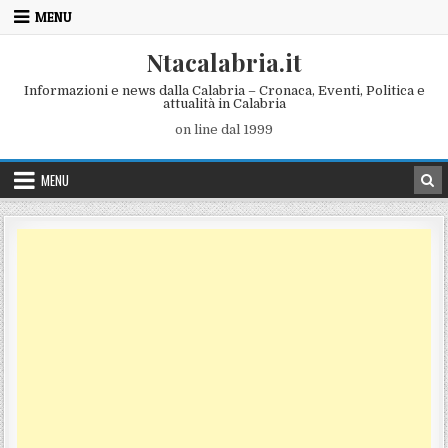
Skip to content
MENU
Ntacalabria.it
Informazioni e news dalla Calabria – Cronaca, Eventi, Politica e
attualità in Calabria
on line dal 1999
MENU